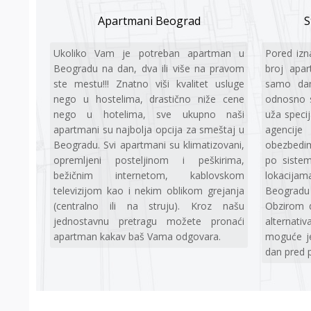
Apartmani Beograd
S
Ukoliko Vаm je potreban apartman u
Pored izn
Beogradu na dan, dva ili više na pravom
broj apa
ste mestu!!! Znatno viši kvalitet usluge
samo dan
nego u hostelima, drastično niže cene
odnosno 
nego u hotelima, sve ukupno naši
uža speci
apartmani su najbolja opcija za smeštaj u
agencije
Beogradu. Svi apartmani su klimatizovani,
obezbedi
opremljeni posteljinom i peškirima,
po siste
bežičnim internetom, kablovskom
lokacij
televizijom kao i nekim oblikom grejanja
Beogradu
(centralno ili na struju). Kroz našu
Obzirom 
jednostavnu pretragu možete pronaći
alternati
apartman kakav baš Vama odgovara.
moguće je
dan pred p