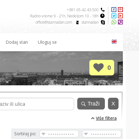
+381.65.42.43.500
Radno vreme 9 - 21h, Nedeljom 10 - 18h
office@stannadan.com
stannadan
Dodaj stan
Uloguj se
0
Više filtera
Sortiraj po:
- - - - - - - - - - - -
- - - - - - - - - - - -