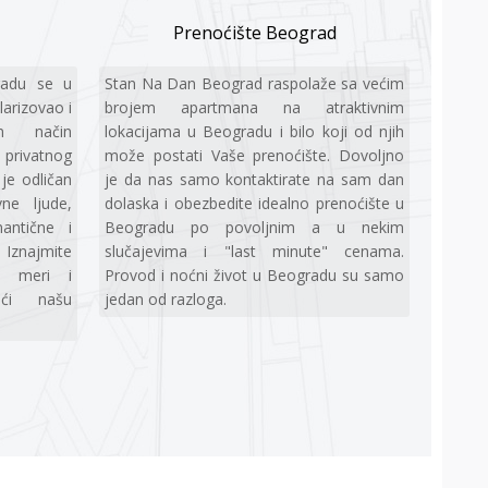
Prenoćište Beograd
radu se u
Stan Na Dan Beograd raspolaže sa većim
larizovao i
brojem apartmana na atraktivnim
an način
lokacijama u Beogradu i bilo koji od njih
 privatnog
može postati Vaše prenoćište. Dovoljno
je odličan
je da nas samo kontaktirate na sam dan
vne ljude,
dolaska i obezbedite idealno prenoćište u
antične i
Beogradu po povoljnim a u nekim
 Iznajmite
slučajevima i "last minute" cenama.
j meri i
Provod i noćni život u Beogradu su samo
eći našu
jedan od razloga.