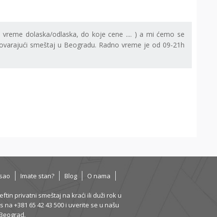
, vreme dolaska/odlaska, do koje cene .... ) a mi ćemo se
varajući smeštaj u Beogradu. Radno vreme je od 09-21h
sao
Imate stan?
Blog
O nama
in privatni smeštaj na kraći ili duži rok u
 na +381 65 42 43 500 i uverite se u našu
 Beograd.