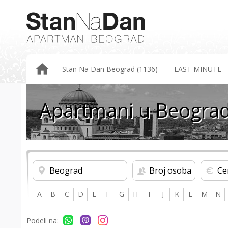
Stan Na Dan Beograd (1136)
LAST MINUTE
Apartmani u Beograd
Beograd
Broj osoba
Ce
A
B
C
D
E
F
G
H
I
J
K
L
M
N
Podeli na: