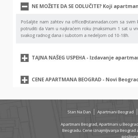
NE MOŽETE DA SE ODLUČITE? Koji apartman
Pošaljite nam zahtev na office@stannadan.com sa svim klj
potruditi da Vam u najkraćem roku (maksimum 1 sat u 
svakog radnog dana i subotom a nedeljom od 10-18h.
TAJNA NAŠEG USPEHA - Izdavanje apartma
CENE APARTMANA BEOGRAD - Novi Beogra
Stan Na Dan
Apartmani Beograd
Apartmani Beograd, Apartmani u Beogradu. S
Beogradu. Cene iznajmljivanja Beograd ap
poslovno