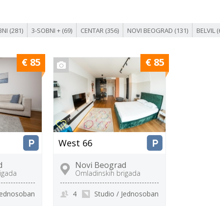
NI (281)
3-SOBNI + (69)
CENTAR (356)
NOVI BEOGRAD (131)
BELVIL (
€ 85
€ 85
West 66
d
Novi Beograd
igada
Omladinskih brigada
 Jednosoban
4
Studio / Jednosoban