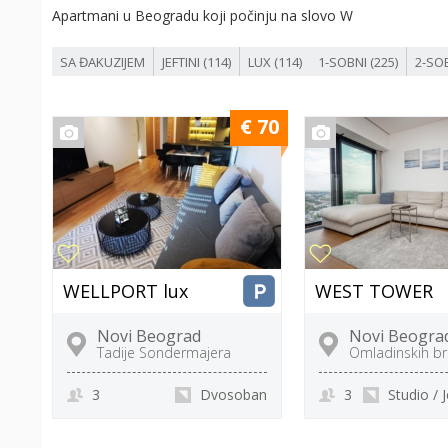
Apartmani u Beogradu koji počinju na slovo W
SA ĐAKUZIJEM
JEFTINI (114)
LUX (114)
1-SOBNI (225)
2-SOB
€ 70
WELLPORT lux
WEST TOWER
Novi Beograd
Novi Beogra
Tadije Sondermajera
Omladinskih br
3
Dvosoban
3
Studio /