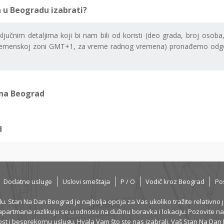
 u Beogradu izabrati?
učnim detaljima koji bi nam bili od koristi (deo grada, broj osoba
vremenskoj zoni GMT+1, za vreme radnog vremena) pronađemo odgo
na Beograd
d
Dodatne usluge
Uslovi smeštaja
P / O
Vodič kroz Beograd
Po
tan Na Dan Beograd je najbolja opcija za Vas ukoliko tražite relativno jeft
artmana razlikuju se u odnosu na dužinu boravka i lokaciju. Pozovite nas
st i besprekornu uslugu. Hvala Vam što ste nas izabrali, Vaš Stan Na Dan