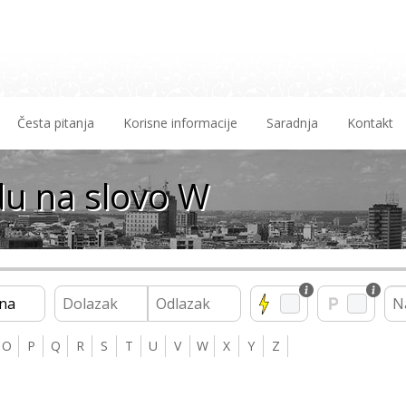
Česta pitanja
Korisne informacije
Saradnja
Kontakt
u na slovo W
na
O
P
Q
R
S
T
U
V
W
X
Y
Z