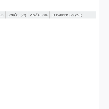
62)
DORĆOL (72)
VRAČAR (90)
SA PARKINGOM (228)