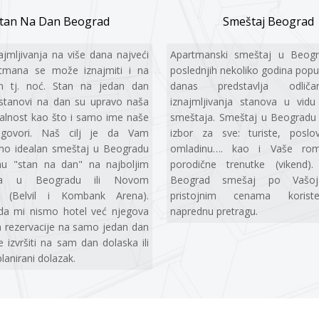
tan Na Dan Beograd
Smeštaj Beograd
ajmljivanja na više dana najveći
Apartmanski smeštaj u Beog
rtmana se može iznajmiti i na
poslednjih nekoliko godina popu
 tj. noć. Stan na jedan dan
danas predstavlja odlič
stanovi na dan su upravo naša
iznajmljivanja stanova u vidu
jalnost kao što i samo ime naše
smeštaja. Smeštaj u Beogradu 
 govori. Naš cilj je da Vam
izbor za sve: turiste, poslo
mo idealan smeštaj u Beogradu
omladinu…. kao i Vaše rom
mu "stan na dan" na najboljim
porodične trenutke (vikend).
ama u Beogradu ili Novom
Beograd smešaj po Vašo
 (Belvil i Kombank Arena).
pristojnim cenama korist
da mi nismo hotel već njegova
naprednu pretragu.
va rezervacije na samo jedan dan
 izvršiti na sam dan dolaska ili
lanirani dolazak.