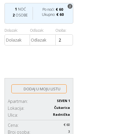
1
NOĆ
Po noći:
€
60
Ukupno:
€
60
2
OSOBE
Dolazak:
Odlazak:
Osoba:
DODAJ U MOJU LISTU
Apartman:
SEVEN 1
Lokacija:
Čukarica
Ulica:
Radnička
Cena:
€ 60
Broj osoba:
3