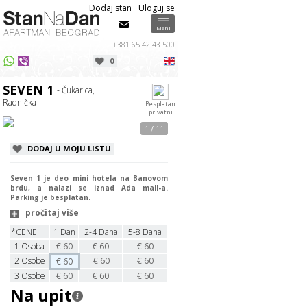
Dodaj stan
Uloguj se
Info
Info
Meni
+381.65.42.43.500
0
USPEŠNO STE POSLALI UPIT ZA
Izaberite datume dolaska / odlaska u
APARTMAN
odgovarajućim poljima iznad.
SEVEN 1
SEVEN 1
- Čukarica,
Poštovani/a
,
OK
Radnička
Besplatan
privatni
Odgovor na Vaš upit stiže.
1 / 11
Ako ne dobijete odgovor u roku od
30 minuta u toku radnog vremena
DODAJ U MOJU LISTU
proverite svoj SPAM folder.
OK
Seven 1 je deo mini hotela na Banovom
brdu, a nalazi se iznad Ada mall-a.
Parking je besplatan.
pročitaj više
*CENE:
1 Dan
2-4 Dana
5-8 Dana
1
Osoba
€
60
€
60
€
60
2
Osobe
€
60
€
60
€
60
3
Osobe
€
60
€
60
€
60
Na upit