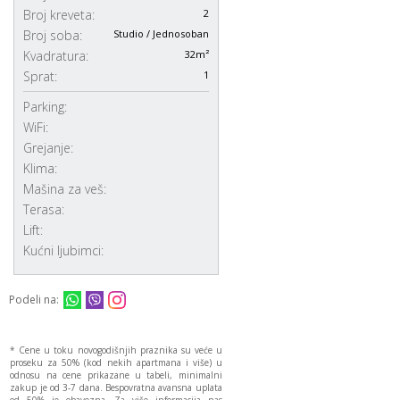
Broj kreveta:
2
Broj soba:
Studio / Jednosoban
Kvadratura:
32m²
Sprat:
1
Parking:
WiFi:
Grejanje:
Klima:
Mašina za veš:
Terasa:
Lift:
Kućni ljubimci:
Podeli na:
* Cene u toku novogodišnjih praznika su veće u
proseku za 50% (kod nekih apartmana i više) u
odnosu na cene prikazane u tabeli, minimalni
zakup je od 3-7 dana. Bespovratna avansna uplata
od 50% je obavezna. Za više informacija nas