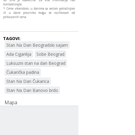
kontaktirajte.
* Cene vikendom, u danima sa većom potražnjom
ili u dane praznika mogu se razlikovati od
prikazanih cena.
TAGOVI:
Stan Na Dan Beogradski sajam
Ada Ciganlija
Sobe Beograd
Luksuzni stan na dan Beograd
Čukarička padina
Stan Na Dan Čukarica
Stan Na Dan Banovo brdo
Mapa