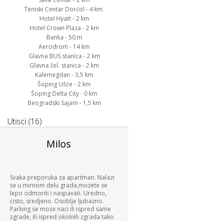
Teniski Centar Dorćol - 4 km
Hotel Hyatt - 2 km
Hotel Crown Plaza - 2 km
Banka - 50 m
Aerodrom - 14 km
Glavna BUS stanica - 2 km
Glavna žel. stanica - 2 km
Kalemegdan - 3,5 km
Šoping Ušće - 2 km
Šoping Delta City - 0 km
Beogradski Sajam - 1,5 km
Utisci (16)
Milos
Svaka preporuka za apartman. Nalazi
se u mirnom delu grada,mozete se
lepo odmoriti i naspavati. Uredno,
cisto, sredjeno. Osoblje ljubazno.
Parking se moze naci ili ispred same
zgrade, ili ispred okolnih zgrada tako