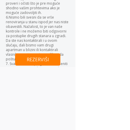
proveri i očisti što je pre moguće
shodno vašim prohtevima ako je
moguće zadovoljiti ih.
6.Nismo bili svesni da se vrše
renoviranja u stanu ispod jer nas niste
obavestili. Nažalost, to je van naše
kontrole i ne možemo biti odgovorni
za postupke drugih stanara u zgradi.
Da ste nas kontaktirali i u ovom
slučaju, dali bismo vam drugi
apartman u blizini ili kontaktirali
vlasnika apartmana i zamolili ga da
REZERVIŠI
poštuje kućni red.
7. Svakako ćemo pregledati i zameniti
sve neispravne sijalice po potrebi.
Izvinjavamo se ako vam je to stvorilo
neprijatnosti. Cenimo vašu povratnu
informaciju i trudićemo se da rešimo
sve opravdane nedostatke kako
bismo poboljšali iskustva naših gostiju
u budućnosti.
Hvala vam što ste izabrali naš
apartman za svoj boravak.
Zoran Pešić