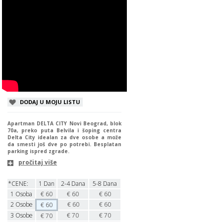
DODAJ U MOJU LISTU
Apartman DELTA CITY Novi Beograd, blok
70a, preko puta Belvila i šoping centra
Delta City idealan za dve osobe a može
da smesti još dve po potrebi. Besplatan
parking ispred zgrade.
pročitaj više
*CENE:
1 Dan
2-4 Dana
5-8 Dana
1
Osoba
€
60
€
60
€
60
2
Osobe
€
60
€
60
€
60
3
Osobe
€
70
€
70
€
70