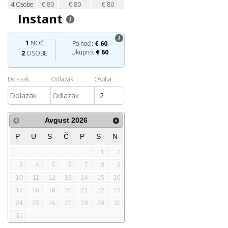
4
Osobe
€
80
€
80
€
80
Instant
1
NOĆ
Po noći:
€
60
Ukupno:
€
60
2
OSOBE
Dolazak:
Odlazak:
Osoba:
Avgust
2026
P
U
S
Č
P
S
N
1
2
3
4
5
6
7
8
9
10
11
12
13
14
15
16
17
18
19
20
21
22
23
24
25
26
27
28
29
30
31