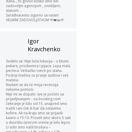
dana.., to govori koliko smo bili
zadovoljni agencijom , osobljem,
stanom …
Sarađivacemo sigurno sa nasim
VELIKIM ZADOVOLJSTVOM 🫶❤️🙏🫶
Igor
Kravchenko
Svidelo se: Nije loša lokacija – u blizini
pekare, prodavnica i pijace. Lepa mala
pećnica. Veštačko cveće po stanu.
Postoji mašina za pranje sudova i veš
mašina.
Nadam se da će moja recenzija
nekome pomoći.
Nije mi se dopalo: sve je počelo sa
prijavljivanjem – na booking.com
čekiranje je bilo od 15, unapred smo
tražili rani ček ili bar da ostavimo
kofere. Ali na kraju smo se prijavili
kasno u 15:10. Proveli smo skoro 5 sati
u dvorištu (srećom vreme je bilo lepo).
U sobi smo našli brošuru –
prijavljivanje u 14h, odjava u 12h,