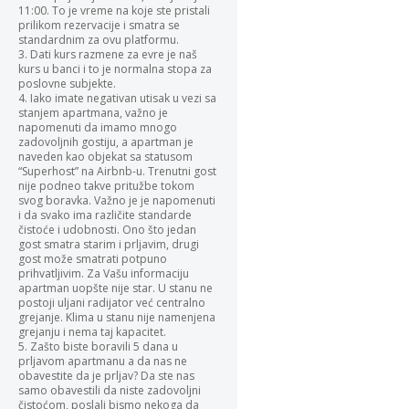
11:00. To je vreme na koje ste pristali
prilikom rezervacije i smatra se
standardnim za ovu platformu.
3. Dati kurs razmene za evre je naš
kurs u banci i to je normalna stopa za
poslovne subjekte.
4. Iako imate negativan utisak u vezi sa
stanjem apartmana, važno je
napomenuti da imamo mnogo
zadovoljnih gostiju, a apartman je
naveden kao objekat sa statusom
“Superhost” na Airbnb-u. Trenutni gost
nije podneo takve pritužbe tokom
svog boravka. Važno je je napomenuti
i da svako ima različite standarde
čistoće i udobnosti. Ono što jedan
gost smatra starim i prljavim, drugi
gost može smatrati potpuno
prihvatljivim. Za Vašu informaciju
apartman uopšte nije star. U stanu ne
postoji uljani radijator već centralno
grejanje. Klima u stanu nije namenjena
grejanju i nema taj kapacitet.
5. Zašto biste boravili 5 dana u
prljavom apartmanu a da nas ne
obavestite da je prljav? Da ste nas
samo obavestili da niste zadovoljni
čistoćom, poslali bismo nekoga da