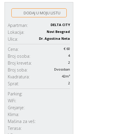
DODAJ U MOJU LISTU
Apartman:
DELTA CITY
Lokacija:
Novi Beograd
Ulica:
Dr. Agostina Neta
Cena:
€ 60
Broj osoba:
4
Broj kreveta:
2
Broj soba:
Dvosoban
Kvadratura:
42m²
Sprat:
2
Parking:
WiFi:
Grejanje:
Klima:
Mašina za veš:
Terasa: