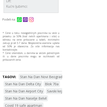
Lift:
Kućni ljubimci:
Podeli na:
* Cene u toku novogodišnjih praznika su veće u
proseku za 50% (kod nekih apartmana i više) u
odnosu na cene prikazane u tabeli, minimalni
zakup je od 3-7 dana. Bespovratna avansna uplata
od 50% je obavezna. Za više informacija nas
kontaktirajte.
* Cene vikendom, u danima sa većom potražnjom
ili u dane praznika mogu se razlikovati od
prikazanih cena.
TAGOVI:
Stan Na Dan Novi Beograd
Stan Na Dan Delta City
Blok 70a
Stan Na Dan Airport City
Savski kej
Stan Na Dan Naselje Belvil
Covid 19 safe apartman