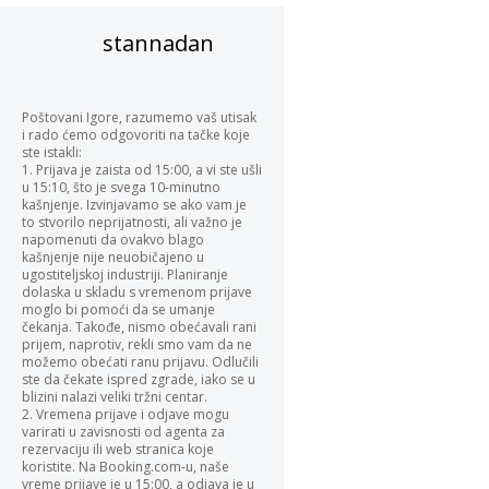
stannadan
Poštovani Igore, razumemo vaš utisak
i rado ćemo odgovoriti na tačke koje
ste istakli:
1. Prijava je zaista od 15:00, a vi ste ušli
u 15:10, što je svega 10-minutno
kašnjenje. Izvinjavamo se ako vam je
to stvorilo neprijatnosti, ali važno je
napomenuti da ovakvo blago
kašnjenje nije neuobičajeno u
ugostiteljskoj industriji. Planiranje
dolaska u skladu s vremenom prijave
moglo bi pomoći da se umanje
čekanja. Takođe, nismo obećavali rani
prijem, naprotiv, rekli smo vam da ne
možemo obećati ranu prijavu. Odlučili
ste da čekate ispred zgrade, iako se u
blizini nalazi veliki tržni centar.
2. Vremena prijave i odjave mogu
varirati u zavisnosti od agenta za
rezervaciju ili web stranica koje
koristite. Na Booking.com-u, naše
vreme prijave je u 15:00, a odjava je u