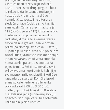
zašto za našu rezervaciju 15h nije
jasno. Tražili smo drugi jorgan – host
je rekao je da će saznati (otišao je i
nestao), dok je u rukama držao
komplet čiste posteljine u torbi za
sledeću prijavu (odakle smo kasnije
sami uzeli). Cena je u evrima, kurs je
119 (obično je sve 117). U stanu je bilo
hladno – radio je samo jedan uljni
radijator, klima je bila veoma stara i
skoro da nije grejala. Stan je otrcan i
prljav (na čišćenje smo čekali 3 sata…)
Kupatilo je užasno: crna buđ po celom
obodu tuša, vrata tuša vise (nedostaje
jedan zatvarač). Iznad vrata kupatila
nema stakla, pa se po stanu oseća
pljesniv miris. Peškiri su nekako sivi i
prljavi (veoma neprijatni). U kuhinji je
sve masno i prljavo, plastični kotlić se
raspada od starosti. Komšije ispod
stana su cele nedelje radile velike
popravke od 7:00 do 3:00 (noću
malter, ujutru bušilica). 4 od 8 sijalica
nisu bile upaljene (u dnevnoj sobi), u
spavaćoj sobi sijalice su bile odvrnute
i nije bilo ni jedne utičnice.