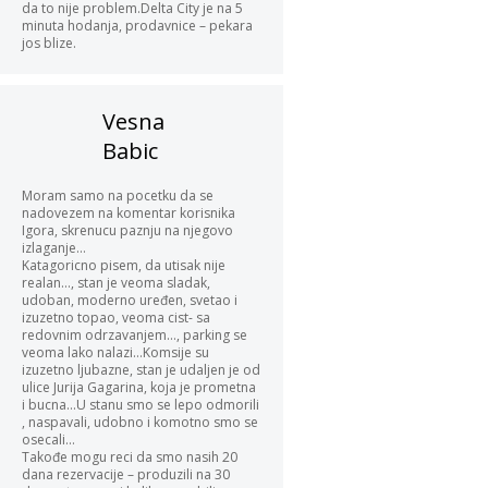
da to nije problem.Delta City je na 5
minuta hodanja, prodavnice – pekara
jos blize.
Vesna
Babic
Moram samo na pocetku da se
nadovezem na komentar korisnika
Igora, skrenucu paznju na njegovo
izlaganje…
Katagoricno pisem, da utisak nije
realan…, stan je veoma sladak,
udoban, moderno uređen, svetao i
izuzetno topao, veoma cist- sa
redovnim odrzavanjem…, parking se
veoma lako nalazi…Komsije su
izuzetno ljubazne, stan je udaljen je od
ulice Jurija Gagarina, koja je prometna
i bucna…U stanu smo se lepo odmorili
, naspavali, udobno i komotno smo se
osecali…
Takođe mogu reci da smo nasih 20
dana rezervacije – produzili na 30