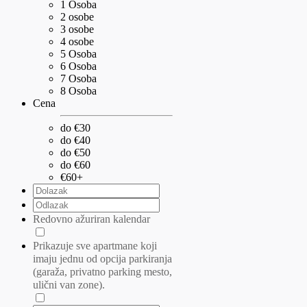
1 Osoba
2 osobe
3 osobe
4 osobe
5 Osoba
6 Osoba
7 Osoba
8 Osoba
Cena
do €30
do €40
do €50
do €60
€60+
Redovno ažuriran kalendar
Prikazuje sve apartmane koji
imaju jednu od opcija parkiranja
(garaža, privatno parking mesto,
ulični van zone).