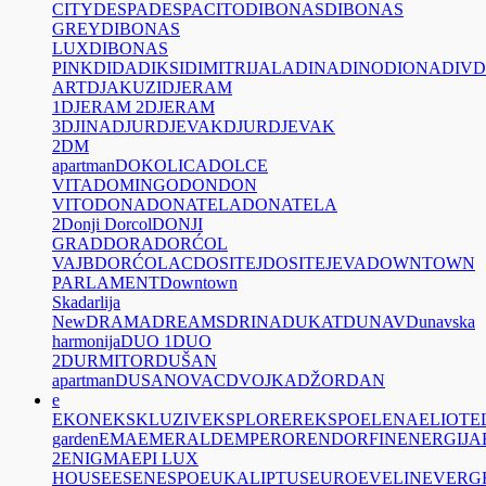
CITY
DESPA
DESPACITO
DIBONAS
DIBONAS
GREY
DIBONAS
LUX
DIBONAS
PINK
DIDA
DIKSI
DIMITRIJALA
DINA
DINO
DIONA
DIV
D
ART
DJAKUZI
DJERAM
1
DJERAM 2
DJERAM
3
DJINA
DJURDJEVAK
DJURDJEVAK
2
DM
apartman
DOKOLICA
DOLCE
VITA
DOMINGO
DON
DON
VITO
DONA
DONATELA
DONATELA
2
Donji Dorcol
DONJI
GRAD
DORA
DORĆOL
VAJB
DORĆOLAC
DOSITEJ
DOSITEJEVA
DOWNTOWN
PARLAMENT
Downtown
Skadarlija
New
DRAMA
DREAMS
DRINA
DUKAT
DUNAV
Dunavska
harmonija
DUO 1
DUO
2
DURMITOR
DUŠAN
apartman
DUSANOVAC
DVOJKA
DŽORDAN
e
EKON
EKSKLUZIV
EKSPLORER
EKSPO
ELENA
ELIOT
E
garden
EMA
EMERALD
EMPEROR
ENDORFIN
ENERGIJA
2
ENIGMA
EPI LUX
HOUSE
ESEN
ESPO
EUKALIPTUS
EURO
EVELIN
EVERG