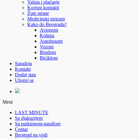
Valuta i plaćanje
Korisni kontakti
Žute strane
Medicinski turizam
Kako do Beograda?
Avionom
Kolima
Autobusom
Vozom
Brodom
Biciklom
Saradnja
Kontakt
Dodaj stan
Uloguj se
Meni
LAST MINUTE
Sa djakuzijem
Sa parkingom-garažom
Centar
Beograd na vodi