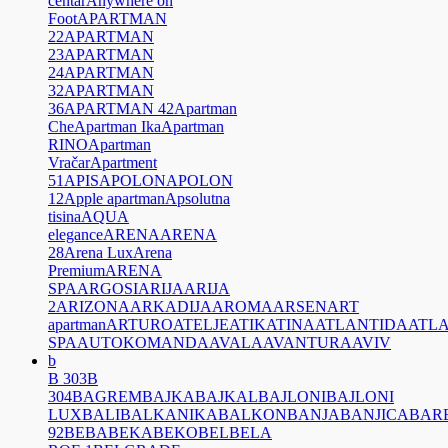
centar
Anywhere on
Foot
APARTMAN
22
APARTMAN
23
APARTMAN
24
APARTMAN
32
APARTMAN
36
APARTMAN 42
Apartman
Che
Apartman Ika
Apartman
RINO
Apartman
Vračar
Apartment
51
APIS
APOLON
APOLON
12
Apple apartman
Apsolutna
tisina
AQUA
elegance
ARENA
ARENA
28
Arena Lux
Arena
Premium
ARENA
SPA
ARGOSI
ARIJA
ARIJA
2
ARIZONA
ARKADIJA
AROMA
ARSEN
ART
apartman
ARTURO
ATELJE
ATIK
ATINA
ATLANTIDA
ATL
SPA
AUTOKOMANDA
AVALA
AVANTURA
AVIV
b
B 303
B
304
BAGREM
BAJKA
BAJKAL
BAJLONI
BAJLONI
LUX
BALI
BALKANIKA
BALKON
BANJA
BANJICA
BAR
92
BEBA
BEKA
BEKO
BEL
BELA