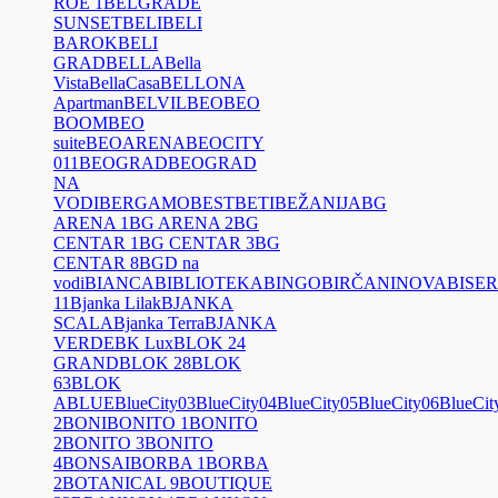
ROE 1
BELGRADE
SUNSET
BELI
BELI
BAROK
BELI
GRAD
BELLA
Bella
Vista
BellaCasa
BELLONA
Apartman
BELVIL
BEO
BEO
BOOM
BEO
suite
BEOARENA
BEOCITY
011
BEOGRAD
BEOGRAD
NA
VODI
BERGAMO
BEST
BETI
BEŽANIJA
BG
ARENA 1
BG ARENA 2
BG
CENTAR 1
BG CENTAR 3
BG
CENTAR 8
BGD na
vodi
BIANCA
BIBLIOTEKA
BINGO
BIRČANINOVA
BISER
11
Bjanka Lilak
BJANKA
SCALA
Bjanka Terra
BJANKA
VERDE
BK Lux
BLOK 24
GRAND
BLOK 28
BLOK
63
BLOK
A
BLUE
BlueCity03
BlueCity04
BlueCity05
BlueCity06
BlueCit
2
BONI
BONITO 1
BONITO
2
BONITO 3
BONITO
4
BONSAI
BORBA 1
BORBA
2
BOTANICAL 9
BOUTIQUE