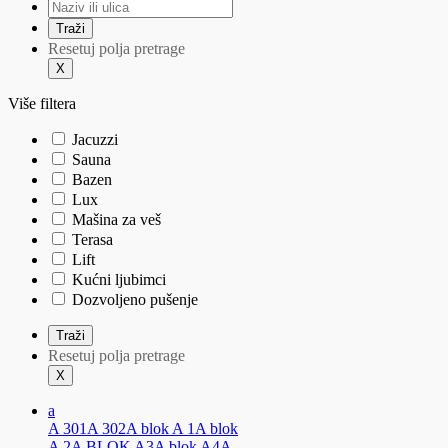
Resetuj polja pretrage
Više filtera
Jacuzzi
Sauna
Bazen
Lux
Mašina za veš
Terasa
Lift
Kućni ljubimci
Dozvoljeno pušenje
Resetuj polja pretrage
a
A 301
A 302
A blok A 1
A blok
A 2
A BLOK A3
A blok A4
A