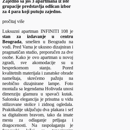
Zajedno sa još 3 apartmana iz iste
grupacije predstavlja odlican izbor
za 4 para koji putuju zajedno.
pročitaj više
Luksuzni apartman INFINITI 108 je
stan za izdavanje u centru
Beograda
, smešten u Beogradu na
vodi. Pred Vama je ukusno dizajniran i
pragmatičan studio, preporučen za dve
osobe. Kako je ovo apartman u novoj
zgradi, sve akomodacije su u
besprekornom stanju. Pored
kvalitetnih materijala i zanatske obrade
nameštaja, skrećemo pažnju na
neobično dizajnirane lampe. Foto
montaža sa legendama Holivuda unosi
dimenziju glamura u spavaći kutak.
Salonska elegancija je prisutna u vidu
stilizovane stolice i zidnog ogledala.
Praktikalije uključuju dva plakara i sef
sa digitalnom bravom, tako da imate
mesta za odlaganje prtljaga i
dragocenosti. Na raspolaganju je