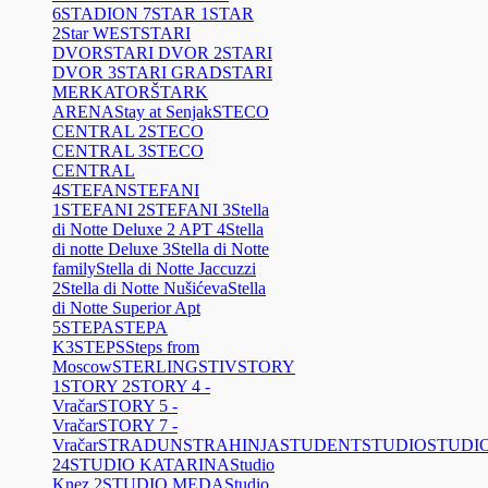
6
STADION 7
STAR 1
STAR
2
Star WEST
STARI
DVOR
STARI DVOR 2
STARI
DVOR 3
STARI GRAD
STARI
MERKATOR
ŠTARK
ARENA
Stay at Senjak
STECO
CENTRAL 2
STECO
CENTRAL 3
STECO
CENTRAL
4
STEFAN
STEFANI
1
STEFANI 2
STEFANI 3
Stella
di Notte Deluxe 2 APT 4
Stella
di notte Deluxe 3
Stella di Notte
family
Stella di Notte Jaccuzzi
2
Stella di Notte Nušićeva
Stella
di Notte Superior Apt
5
STEPA
STEPA
K3
STEPS
Steps from
Moscow
STERLING
STIV
STORY
1
STORY 2
STORY 4 -
Vračar
STORY 5 -
Vračar
STORY 7 -
Vračar
STRADUN
STRAHINJA
STUDENT
STUDIO
STUDI
24
STUDIO KATARINA
Studio
Knez 2
STUDIO MEDA
Studio