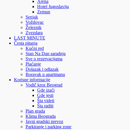
Arena
Hotel Jugoslavija
Zemun
Senjak
Voždovac
Železnik
Zvezdara
LAST MINUTE
Česta pitanja
Kućni red
Stan Na Dan saradnja
Sve o rezervacijama
Plaćanje
Dolazak i odlazak
Boravak u apartmanu
Korisne informacije
Vodič kroz Beograd
Gde izaći
Gde jesti
Šta videti
Šta raditi
Plan grada
Klima Beograda
Javni gradski prevoz
Parkiranje i parking zone