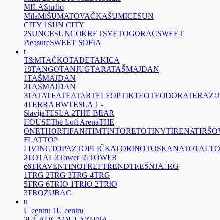
MILA
Studio
MilaMi
ŠUMATOVAČKA
ŠUMICE
SUN
CITY 1
SUN CITY
2
SUNCE
SUNCOKRET
SVETOGORAC
SWEET
Pleasure
SWEET SOFIA
t
T&M
TAĆKO
TADE
TAKICA
18
TANGO
TANJUG
TARA
TAŠMAJDAN
1
TAŠMAJDAN
2
TAŠMAJDAN
3
TATA
TEA
TEATAR
TELEOPTIK
TEO
TEODORA
TERAZIJ
4
TERRA BW
TESLA 1 -
Slavija
TESLA 2
THE BEAR
HOUSE
The Loft Arena
THE
ONE
THOR
TIFANI
TIM
TINTORETO
TINY
TIRENA
TIRŠO
FLAT
TOP
LIVING
TOPAZ
TOPLIČKA
TORINO
TOSKANA
TOTAL
TO
2
TOTAL 3
Tower 65
TOWER
66
TRAVENTINO
TREF
TREND
TREŠNJA
TRG
1
TRG 2
TRG 3
TRG 4
TRG
5
TRG 6
TRIO 1
TRIO 2
TRIO
3
TROZUBAC
u
U centru 1
U centru
2
UČA
UGAO
ULAZ
UNA