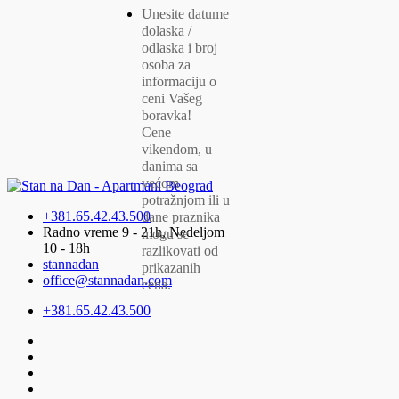
Unesite datume
dolaska /
odlaska i broj
osoba za
informaciju o
ceni Vašeg
boravka!
Cene
vikendom, u
danima sa
većom
potražnjom ili u
+381.65.42.43.500
dane praznika
Radno vreme 9 - 21h, Nedeljom
mogu se
10 - 18h
razlikovati od
stannadan
prikazanih
office@stannadan.com
cena.
+381.65.42.43.500