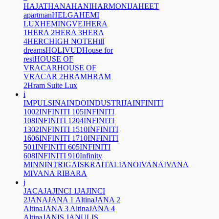
HAJAT
HANA
HANI
HARMONIJA
HEET
apartman
HELGA
HEMI
LUX
HEMINGVEJ
HERA
1
HERA 2
HERA 3
HERA
4
HERC
HIGH NOTE
Hill
dreams
HOLIVUD
House for
rest
HOUSE OF
VRACAR
HOUSE OF
VRACAR 2
HRAM
HRAM
2
Hram Suite Lux
i
IMPULS
INA
INDO
INDUSTRIJA
INFINITI
1002
INFINITI 105
INFINITI
108
INFINITI 1204
INFINITI
1302
INFINITI 1510
INFINITI
1606
INFINITI 1710
INFINITI
501
INFINITI 605
INFINITI
608
INFINITI 910
Infinity
M
INN
INTRIGA
ISKRA
ITALIANO
IVANA
IVANA
M
IVANA RIBARA
j
JACA
JAJINCI 1
JAJINCI
2
JANA
JANA 1 Altina
JANA 2
Altina
JANA 3 Altina
JANA 4
Altina
JANIS JANULIS