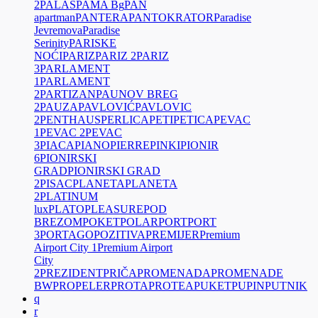
2
PALAS
PAMA Bg
PAN
apartman
PANTERA
PANTOKRATOR
Paradise
Jevremova
Paradise
Serinity
PARISKE
NOĆI
PARIZ
PARIZ 2
PARIZ
3
PARLAMENT
1
PARLAMENT
2
PARTIZAN
PAUNOV BREG
2
PAUZA
PAVLOVIĆ
PAVLOVIC
2
PENTHAUS
PERLICA
PETI
PETICA
PEVAC
1
PEVAC 2
PEVAC
3
PIACA
PIANO
PIERRE
PINKI
PIONIR
6
PIONIRSKI
GRAD
PIONIRSKI GRAD
2
PISAC
PLANETA
PLANETA
2
PLATINUM
lux
PLATO
PLEASURE
POD
BREZOM
POKET
POLAR
PORT
PORT
3
PORTAGO
POZITIVA
PREMIJER
Premium
Airport City 1
Premium Airport
City
2
PREZIDENT
PRIČA
PROMENADA
PROMENADE
BW
PROPELER
PROTA
PROTEA
PUKET
PUPIN
PUTNIK
q
r