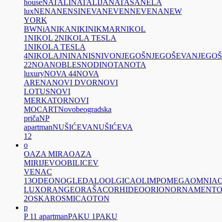
house
NATALI
NATALIJA
NATAŠA
NELA
lux
NENA
NENSI
NEVA
NEVEN
NEVENA
NEW
YORK
BW
NiA
NIKA
NIKI
NIKMAR
NIKOL
1
NIKOL 2
NIKOLA TESLA
1
NIKOLA TESLA
4
NIKOLAJ
NINA
NIS
NIVO
NJEGOŠ
NJEGOŠEVA
NJEGO
22
NOA
NOBLES
NODI
NOTA
NOTA
luxury
NOVA 44
NOVA
ARENA
NOVI DVOR
NOVI
LOTUS
NOVI
MERKATOR
NOVI
MOCART
Novobeogradska
priča
NP
apartman
NUŠIĆEVA
NUŠIĆEVA
12
o
OAZA MIRA
OAZA
MIRIJEVO
OBILICEV
VENAC
13
ODEON
OGLEDALO
OLGICA
OLIMP
OMEGA
OMNIA
LUX
ORANGE
ORAŠAC
ORHIDEO
ORION
ORNAMENT
O
2
OSKAR
OSMICA
OTON
p
P 11 apartman
PAKU 1
PAKU