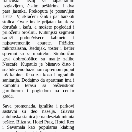
francuski ležaj sa tapaciranim
uzglavljem, čistim peškirima i dva
para jastuka. Prekoputa je postavljen
LED TV, skraćeni šank i par barskih
stolica. Ovde imate prijatan kutak za
doručak i kafu, a možete pogledati i
priloženu brošuru. Kuhinjski segment
sadrži podne/viseće kabinete i
najsavremenije aparate. Frižider,
mikrotalasna, štednjak, toster i ketler
spremni su za upotrebu. Simboličan
gest dobrodošlice su manje zalihe
Nescafe. Kupatilo je blistavo čisto i
snabdeveno bazičnom opremom poput
tuš kabine, fena za kosu i ugradnih
sanitarija. Dodajmo da apartman ima i
komotnu terasu sa baštenskom
garniturom i pogledom na centar
grada.
Sava promenada, igrališta i parkovi
sastavni su deo naselja. Glavna
autobuska stanica je na desetak minuta
pešice. Blizu su Hotel Prag, Hotel Rex
i Savamala kao popularna klabing