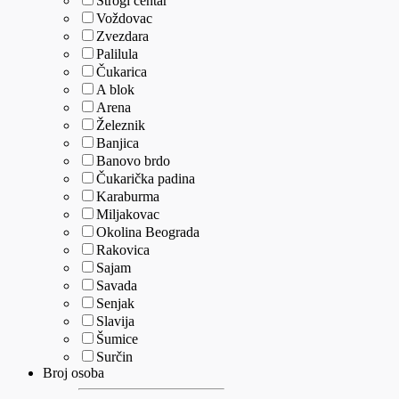
Strogi centar
Voždovac
Zvezdara
Palilula
Čukarica
A blok
Arena
Železnik
Banjica
Banovo brdo
Čukarička padina
Karaburma
Miljakovac
Okolina Beograda
Rakovica
Sajam
Savada
Senjak
Slavija
Šumice
Surčin
Broj osoba