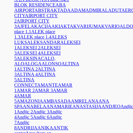
BLOK RESIDENCE
ABA
AIRPORT
ABSTRAKT
ADA
ADAM
ADMIRAL
ADUT
AER
CITY
AIRPORT CITY
2
AIRPORT CITY
3
AJFEL
AKACIJA
AKI
AKT
AKVARIJUM
AKVARIO
ALD
place 1.1
ALEK place
1.3
ALEK place 1.4
ALEKS
LUKS
ALEKSANDAR
ALEKSEI
1
ALEKSEI 2
ALEKSEI
3
ALEKSEI 4
ALEKSEI
5
ALEKSINAC
ALO,
ALO
ALOGA
ALONSO
ALTINA
1
ALTINA 2
ALTINA
3
ALTINA 4
ALTINA
5
ALTINA
CONNECT
AMANTE
AMAR
1
AMAR 2
AMAR 3
AMAR
4
AMAR
5
AMAZONIA
AMBASADA
AMREL
ANA
ANA
SPA
ANABELA
ANAMARIE
ANASTASIJA
ANDJEO
Andji
1
Andjic 2
Andjic 3
Andjic
4
Andjic 5
Andjic 6
Andjic
7
Andjic
8
ANDRIJA
ANIKA
ANTIK