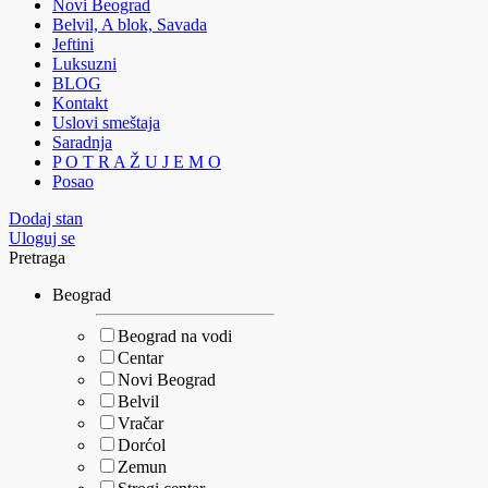
Novi Beograd
Belvil, A blok, Savada
Jeftini
Luksuzni
BLOG
Kontakt
Uslovi smeštaja
Saradnja
P O T R A Ž U J E M O
Posao
Dodaj stan
Uloguj se
Pretraga
Beograd
Beograd na vodi
Centar
Novi Beograd
Belvil
Vračar
Dorćol
Zemun