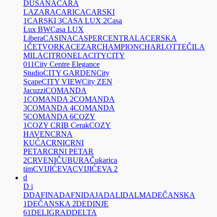
DUŠANA
CARA
LAZARA
CARICA
CARSKI
1
CARSKI 3
CASA LUX 2
Casa
Lux BW
Casa LUX
Libera
CASINA
CASPER
CENTRALA
CERSKA
1
ČETVORKA
CEZAR
CHAMPION
CHARLOTTE
ČILA
MILA
CITRONELA
CITY
CITY
011
City Centre Elegance
Studio
CITY GARDEN
City
Scape
CITY VIEW
City ZEN
Jacuzzi
COMANDA
1
COMANDA 2
COMANDA
3
COMANDA 4
COMANDA
5
COMANDA 6
COZY
1
COZY CRIB Cerak
COZY
HAVEN
CRNA
KUĆA
CRNI
CRNI
PETAR
CRNI PETAR
2
CRVENI
ČUBURA
Čukarica
tim
CVIJIĆEVA
CVIJIĆEVA 2
d
D i
D
DAFINA
DAFNI
DAJA
DALI
DALMA
DEČANSKA
1
DEČANSKA 2
DEDINJE
61
DELIGRAD
DELTA