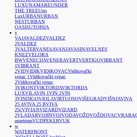
LUX
UNAMARE
UNDER
THE TREE
Uno
Lux
URBAN
URBAN
NEST
URBAN
OASIS
UTOPIJA
v
VAJA
VALDEZ
VALDEZ
2
VALDEZ
3
VALTER
VANESA
VANJA
VASINA
VELNES
KNEZ
VELORA
BW
VENECIJA
VENERA
VERT
VERTIGO
VIBRANT
1
VIBRANT
2
VID
VIDIK
VIDIKOVAC
Vidikovački
venac 1
Vidikovački venac
2
Vidikovački venac
3
VIKONT
VIKTORIJA
VIKTORIJA
LUX
VILA
VIN 1
VIN 2
VIN
3
VINDIGO
VIOLA
VIRTUOSO
VIŠEGRAD
VIŠNJA
VIVA
25 A
VIVA 25 B
VIVA
25c
VIVIAN
VIZARD
VIZARD
2
VLADAR
VOJIN
VOJVODA
VOŽD
VOŽDOVAC
VRABA
apartman
VUDPEKER
VUK
w
WATERFRONT