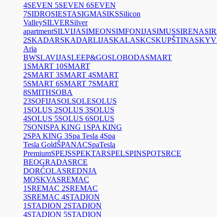
4
SEVEN 5
SEVEN 6
SEVEN
7
SIDRO
SIESTA
SIGMA
SIKS
Silicon
Valley
SILVER
Silver
apartment
SILVIJA
SIMEON
SIMFONIJA
SIMUS
SIRENA
SI
2
SKADAR
SKADARLIJA
SKALA
SKC
SKUPŠTINA
SKYV
Aria
BW
SLAVIJA
SLEEP&GO
SLOBODA
SMART
1
SMART 10
SMART
2
SMART 3
SMART 4
SMART
5
SMART 6
SMART 7
SMART
8
SMITH
SOBA
23
SOFIJA
SOL
SOLE
SOLUS
1
SOLUS 2
SOLUS 3
SOLUS
4
SOLUS 5
SOLUS 6
SOLUS
7
SONI
SPA KING 1
SPA KING
2
SPA KING 3
Spa Tesla 4
Spa
Tesla Gold
ŠPANAC
SpaTesla
Premium
SPEJS
SPEKTAR
SPEL
SPIN
SPOT
SRCE
BEOGRADA
SRCE
DORĆOLA
SREDNJA
MOSKVA
SREMAC
1
SREMAC 2
SREMAC
3
SREMAC 4
STADION
1
STADION 2
STADION
4
STADION 5
STADION