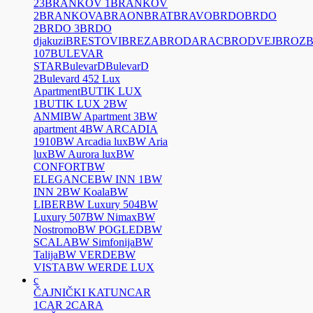
23
BRANKOV 1
BRANKOV
2
BRANKOVA
BRAON
BRAT
BRAVO
BRDO
BRDO
2
BRDO 3
BRDO
djakuzi
BRESTOVI
BREZA
BRODARAC
BRODVEJ
BROZ
107
BULEVAR
STAR
BulevarD
BulevarD
2
Bulevard 452 Lux
Apartment
BUTIK LUX
1
BUTIK LUX 2
BW
ANMI
BW Apartment 3
BW
apartment 4
BW ARCADIA
1910
BW Arcadia lux
BW Aria
lux
BW Aurora lux
BW
CONFORT
BW
ELEGANCE
BW INN 1
BW
INN 2
BW Koala
BW
LIBER
BW Luxury 504
BW
Luxury 507
BW Nimax
BW
Nostromo
BW POGLED
BW
SCALA
BW Simfonija
BW
Talija
BW VERDE
BW
VISTA
BW WERDE LUX
c
ČAJNIČKI KATUN
CAR
1
CAR 2
CARA