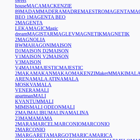
sweet
house
MACA
MACKENZIE
89
MADAM
MADERA
MADRE
MAESTRO
MAGENTA
MA
BEO 1
MAGENTA BEO
2
MAGENTA
LEKA
MAGIC
Magic
dream
MAGISTAR
MAGLEV
MAGNETIK
MAGNETIK
2
MAGNOLIA
BW
MAHAGONI
MAISON
D1
MAISON D2
MAISON
V1
MAISON V2
MAISON
V3
MAISON
V4
MAJA
MAJESTIC
MAJESTIC
2
MAKA
MAKAN
MAKAO
MAKENZI
MakerM
MAKI
MAL
ARENA
MALA ATINA
MALA
MOSKVA
MALA
VENERA
MALI
apartman
MALI
KVANTUM
MALI
MIMIS
MALI ODEON
MALI
ZMAJ
MALIBU
MALINA
MALINA
23
MAMA
MAMA
2
MARA
MARCEL
MARCONIO
MARCONIO
2
MARCONIO
3
MARGARETA
MARGOT
MARICA
MARICA