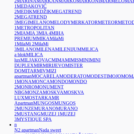
2
MARINA
MARKAN
MARKO
MARKONI
MARMELO
MA
1
MEDAKOVIĆ
2
MEDIK
MEDŽIK
MEGATREND
2
MEGATREND
3
MEGI
MELANO
MELODY
MERKATOR
METEOR
METOD
1
METROPOLITAN
2
MIA
MIA 3
MIA 4
MIHA
PREMIUM
MIKA
MilaMi
1
MilaMi 2
MilaMi
3
MILANO
MILENA
MILENIJUM
MILICA
a blok
MILICA
lux
MILJAKOVAC
MIMA
MIMIS
MINI
MINI
DUPLEX
MIR
MIRIJEVO
MISTER
DO
MITAR
MIV
MIZI
apartman
MOCARELA
MODERATO
MODESTI
MOJO
MOM
1
MONA
MONCA
MONDO
MONDO
2
MONRO
MONUMENT
NBG
MONZA
MOSKVA
MOSKVA
LUX
MOSTARKA
MR
Apartman
MUNGOS
MUNGOS
2
MUNZE
MURANO
MURANO
2
MUSTANG
MUZEJ 1
MUZEJ
3
MYSTIQUE SPA
n
N2 apartman
Nada sweet