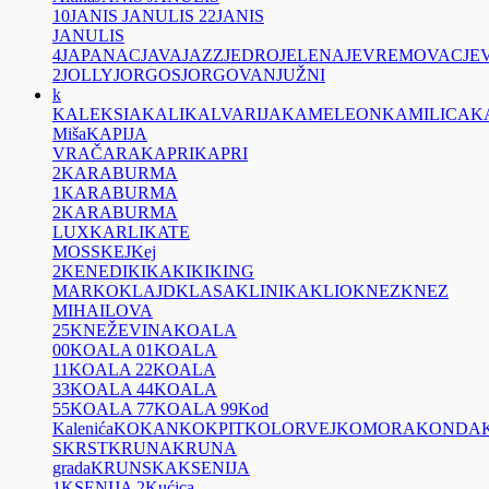
10
JANIS JANULIS 22
JANIS
JANULIS
4
JAPANAC
JAVA
JAZZ
JEDRO
JELENA
JEVREMOVAC
JE
2
JOLLY
JORGOS
JORGOVAN
JUŽNI
k
KALEKSIA
KALI
KALVARIJA
KAMELEON
KAMILICA
K
Miša
KAPIJA
VRAČARA
KAPRI
KAPRI
2
KARABURMA
1
KARABURMA
2
KARABURMA
LUX
KARLI
KATE
MOSS
KEJ
Kej
2
KENEDI
KIKA
KIKI
KING
MARKO
KLAJD
KLASA
KLINIKA
KLIO
KNEZ
KNEZ
MIHAILOVA
25
KNEŽEVINA
KOALA
00
KOALA 01
KOALA
11
KOALA 22
KOALA
33
KOALA 44
KOALA
55
KOALA 77
KOALA 99
Kod
Kalenića
KOKAN
KOKPIT
KOLORVEJ
KOMORA
KONDA
S
KRST
KRUNA
KRUNA
grada
KRUNSKA
KSENIJA
1
KSENIJA 2
Kućica