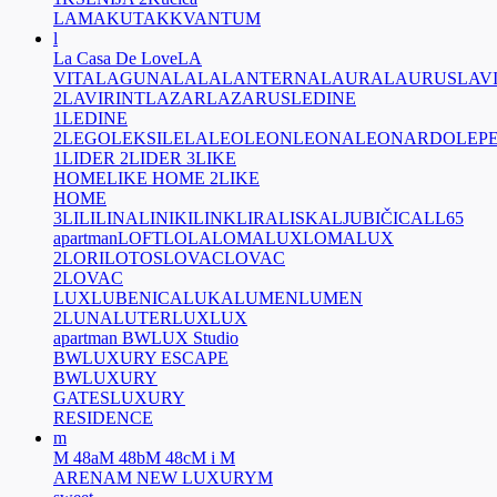
LAMA
KUTAK
KVANTUM
l
La Casa De Love
LA
VITA
LAGUNA
LALA
LANTERNA
LAURA
LAURUS
LAV
2
LAVIRINT
LAZAR
LAZARUS
LEDINE
1
LEDINE
2
LEGO
LEKSI
LELA
LEO
LEON
LEONA
LEONARDO
LEP
1
LIDER 2
LIDER 3
LIKE
HOME
LIKE HOME 2
LIKE
HOME
3
LILI
LINA
LINIKI
LINK
LIRA
LISKA
LJUBIČICA
LL65
apartman
LOFT
LOLA
LOMALUX
LOMALUX
2
LORI
LOTOS
LOVAC
LOVAC
2
LOVAC
LUX
LUBENICA
LUKA
LUMEN
LUMEN
2
LUNA
LUTER
LUX
LUX
apartman BW
LUX Studio
BW
LUXURY ESCAPE
BW
LUXURY
GATES
LUXURY
RESIDENCE
m
M 48a
M 48b
M 48c
M i M
ARENA
M NEW LUXURY
M