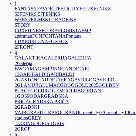
f
FANTASY
FAVORIT
FELICITY
FELIX
FENIKS
53
FENIKS 57
FENIKS
W
FEST
FILMSKI GRAD
FINE
STORY
LUX
FITNES
FLORA
FLORISTA
FMP
apartman
FON
FONTANA
Fontana
LUX
FORTUNA
FOX
FOX
2
FRONT
g
GALAKTIKA
GALERIJA
GALERIJA
2
Galerija
BW
GAMA
GAMBINO
GANDI
GARI
13
GARIBALDI
GARIBALDI
2
GASTON
GAUDI
GAVRA
GAVRILO
GAVRILO
2
GLAMUR
GLUMAC
GOGO
GOLD2025
GOLDEN
PLACE
GOLDI
GOLEM
GOLUB
GORTAN
1
GOSPODAR
GRADSKA
PRIČA
GRADSKA PRIČA
2
GRADSKI
VAJB
GRAFIT
GRAFO
GRAND
GreenCity07
GreenCity10
Gre
studios
GREY
Ti
GRINGO
GRIS 1
GRIS
2
GROF
h