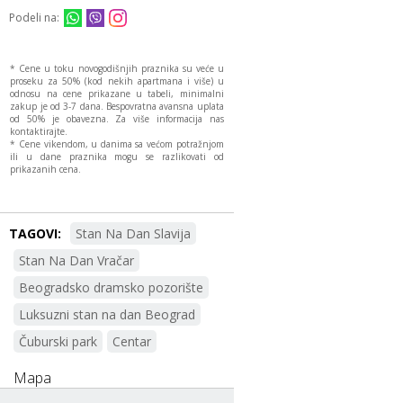
Podeli na:
* Cene u toku novogodišnjih praznika su veće u
proseku za 50% (kod nekih apartmana i više) u
odnosu na cene prikazane u tabeli, minimalni
zakup je od 3-7 dana. Bespovratna avansna uplata
od 50% je obavezna. Za više informacija nas
kontaktirajte.
* Cene vikendom, u danima sa većom potražnjom
ili u dane praznika mogu se razlikovati od
prikazanih cena.
TAGOVI:
Stan Na Dan Slavija
Stan Na Dan Vračar
Beogradsko dramsko pozorište
Luksuzni stan na dan Beograd
Čuburski park
Centar
Mapa