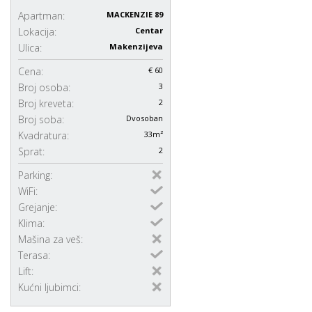
Apartman:
MACKENZIE 89
Lokacija:
Centar
Ulica:
Makenzijeva
Cena:
€ 60
Broj osoba:
3
Broj kreveta:
2
Broj soba:
Dvosoban
Kvadratura:
33m²
Sprat:
2
Parking:
WiFi:
Grejanje:
Klima:
Mašina za veš:
Terasa:
Lift:
Kućni ljubimci: