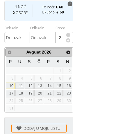
1
NOĆ
Po noći:
€
60
Ukupno:
€
60
2
OSOBE
Dolazak:
Odlazak:
Osoba:
Avgust
2026
P
U
S
Č
P
S
N
1
2
3
4
5
6
7
8
9
10
11
12
13
14
15
16
17
18
19
20
21
22
23
24
25
26
27
28
29
30
31
DODAJ U MOJU LISTU