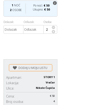
1
NOĆ
Po noći:
€
50
Ukupno:
€
50
2
OSOBE
Dolazak:
Odlazak:
Osoba:
DODAJ U MOJU LISTU
Apartman:
STORY 1
Lokacija:
Vračar
Ulica:
Nikole Čupića
Cena:
€ 50
Broj osoba:
4