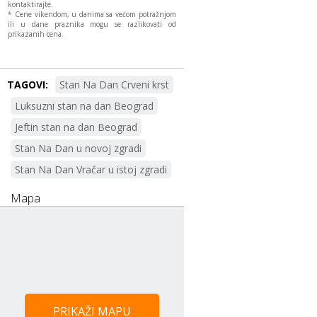
kontaktirajte.
* Cene vikendom, u danima sa većom potražnjom
ili u dane praznika mogu se razlikovati od
prikazanih cena.
TAGOVI:
Stan Na Dan Crveni krst
Luksuzni stan na dan Beograd
Jeftin stan na dan Beograd
Stan Na Dan u novoj zgradi
Stan Na Dan Vračar u istoj zgradi
Mapa
PRIKAŽI MAPU