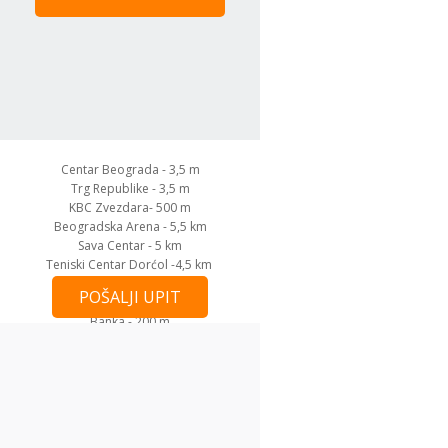
Centar Beograda - 3,5 m
Trg Republike - 3,5 m
KBC Zvezdara- 500 m
Beogradska Arena - 5,5 km
Sava Centar - 5 km
Teniski Centar Dorćol -4,5 km
Hotel Hyatt - 5 km
POŠALJI UPIT
Hotel Crown Plaza - 5 km
Banka - 200 m
Aerodrom - 18 km
Glavna BUS stanica - 4 km
Glavna žel. stanica - 4 km
Kalemegdan - 4 km
Šoping Ušće - 4,5 km
Šoping Delta City - 6,5 km