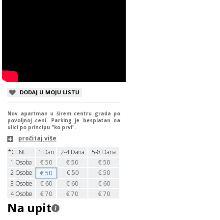
DODAJ U MOJU LISTU
Nov apartman u širem centru grada po
povoljnoj ceni. Parking je besplatan na
ulici po principu "ko prvi".
pročitaj više
*CENE:
1 Dan
2-4 Dana
5-8 Dana
1
Osoba
€
50
€
50
€
50
2
Osobe
€
50
€
50
€
50
3
Osobe
€
60
€
60
€
60
4
Osobe
€
70
€
70
€
70
Na upit