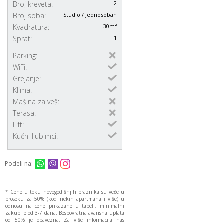
Broj kreveta:
2
Broj soba:
Studio / Jednosoban
Kvadratura:
30m²
Sprat:
1
Parking:
WiFi:
Grejanje:
Klima:
Mašina za veš:
Terasa:
Lift:
Kućni ljubimci:
Podeli na:
* Cene u toku novogodišnjih praznika su veće u
proseku za 50% (kod nekih apartmana i više) u
odnosu na cene prikazane u tabeli, minimalni
zakup je od 3-7 dana. Bespovratna avansna uplata
od 50% je obavezna. Za više informacija nas