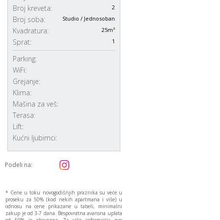
Broj kreveta:
2
Broj soba:
Studio / Jednosoban
Kvadratura:
25m²
Sprat:
1
Parking:
WiFi:
Grejanje:
Klima:
Mašina za veš:
Terasa:
Lift:
Kućni ljubimci:
Podeli na:
* Cene u toku novogodišnjih praznika su veće u
proseku za 50% (kod nekih apartmana i više) u
odnosu na cene prikazane u tabeli, minimalni
zakup je od 3-7 dana. Bespovratna avansna uplata
od 50% je obavezna. Za više informacija nas