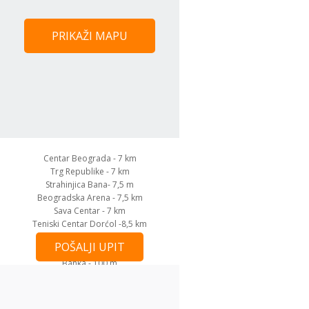
PRIKAŽI MAPU
Centar Beograda - 7 km
Trg Republike - 7 km
Strahinjica Bana- 7,5 m
Beogradska Arena - 7,5 km
Sava Centar - 7 km
Teniski Centar Dorćol -8,5 km
Ada Ciganlija - 500 m
POŠALJI UPIT
Hotel Šumadija - 2 km
Banka - 100 m
Aerodrom - 14 km
Glavna BUS stanica - 5 km
Glavna žel. stanica - 5 km