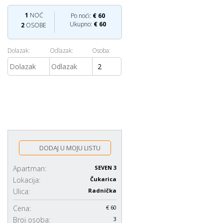
1
NOĆ
Po noći:
€
60
Ukupno:
€
60
2
OSOBE
Dolazak:
Odlazak:
Osoba:
DODAJ U MOJU LISTU
Apartman:
SEVEN 3
Lokacija:
Čukarica
Ulica:
Radnička
Cena:
€ 60
Broj osoba:
3