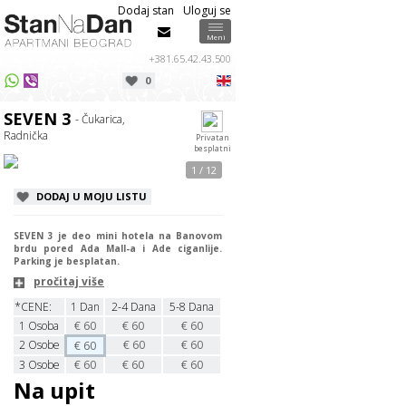
Dodaj stan
Uloguj se
Info
Info
Meni
+381.65.42.43.500
0
USPEŠNO STE POSLALI UPIT ZA
Izaberite datume dolaska / odlaska u
APARTMAN
odgovarajućim poljima iznad.
SEVEN 3
SEVEN 3
- Čukarica,
Poštovani/a
,
OK
Radnička
Privatan
besplatni
Odgovor na Vaš upit stiže.
1 / 12
Ako ne dobijete odgovor u roku od
30 minuta u toku radnog vremena
DODAJ U MOJU LISTU
proverite svoj SPAM folder.
OK
SEVEN 3 je deo mini hotela na Banovom
brdu pored Ada Mall-a i Ade ciganlije.
Parking je besplatan.
pročitaj više
*CENE:
1 Dan
2-4 Dana
5-8 Dana
1
Osoba
€
60
€
60
€
60
2
Osobe
€
60
€
60
€
60
3
Osobe
€
60
€
60
€
60
Na upit