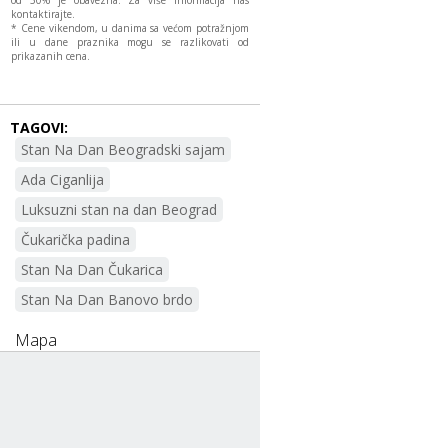
kontaktirajte.
* Cene vikendom, u danima sa većom potražnjom
ili u dane praznika mogu se razlikovati od
prikazanih cena.
TAGOVI:
Stan Na Dan Beogradski sajam
Ada Ciganlija
Luksuzni stan na dan Beograd
Čukarička padina
Stan Na Dan Čukarica
Stan Na Dan Banovo brdo
Mapa