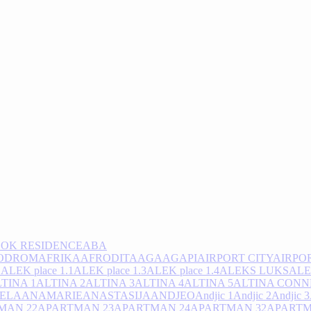
LOK RESIDENCE
ABA
ODROM
AFRIKA
AFRODITA
AGA
AGAPI
AIRPORT CITY
AIRPOR
O
ALEK place 1.1
ALEK place 1.3
ALEK place 1.4
ALEKS LUKS
AL
TINA 1
ALTINA 2
ALTINA 3
ALTINA 4
ALTINA 5
ALTINA CONN
ELA
ANAMARIE
ANASTASIJA
ANDJEO
Andjic 1
Andjic 2
Andjic 3
MAN 22
APARTMAN 23
APARTMAN 24
APARTMAN 32
APARTM