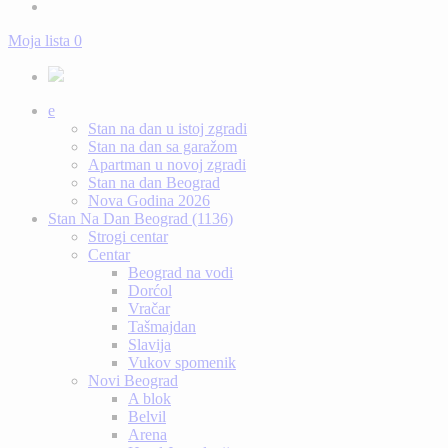
Moja lista
0
e
Stan na dan u istoj zgradi
Stan na dan sa garažom
Apartman u novoj zgradi
Stan na dan Beograd
Nova Godina 2026
Stan Na Dan Beograd (1136)
Strogi centar
Centar
Beograd na vodi
Dorćol
Vračar
Tašmajdan
Slavija
Vukov spomenik
Novi Beograd
A blok
Belvil
Arena