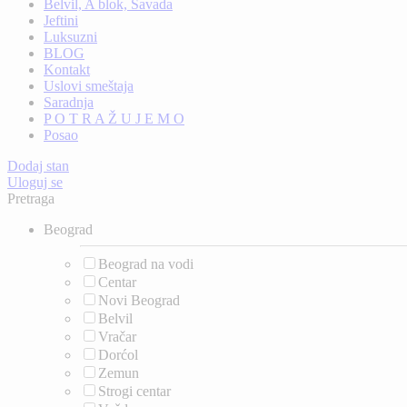
Belvil, A blok, Savada
Jeftini
Luksuzni
BLOG
Kontakt
Uslovi smeštaja
Saradnja
P O T R A Ž U J E M O
Posao
Dodaj stan
Uloguj se
Pretraga
Beograd
Beograd na vodi
Centar
Novi Beograd
Belvil
Vračar
Dorćol
Zemun
Strogi centar