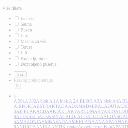
Više filtera
Jacuzzi
Sauna
Bazen
Lux
Mašina za veš
Terasa
Lift
Kućni ljubimci
Dozvoljeno pušenje
Resetuj polja pretrage
a
A 301
A 302
A blok A 1
A blok A 2
A BLOK A3
A blok A4
A B
AIRPORT
ABSTRAKT
ADA
ADAM
ADMIRAL
ADUT
AER
3
AJFEL
AKACIJA
AKI
AKT
AKVARIJUM
AKVARIO
ALD
4
ALEKSEI 5
ALEKSINAC
ALO, ALO
ALOGA
ALONSO
AL
5
AMAZONIA
AMBASADA
AMREL
ANA
ANA SPA
ANAB
8
ANDRIJA
ANIKA
ANTIK centar
Anywhere on Foot
APART