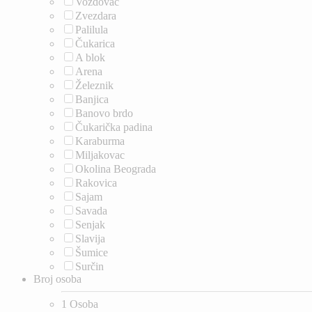
Voždovac
Zvezdara
Palilula
Čukarica
A blok
Arena
Železnik
Banjica
Banovo brdo
Čukarička padina
Karaburma
Miljakovac
Okolina Beograda
Rakovica
Sajam
Savada
Senjak
Slavija
Šumice
Surčin
Broj osoba
1 Osoba