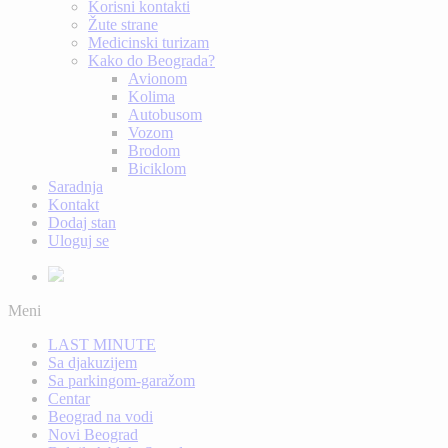
Korisni kontakti
Žute strane
Medicinski turizam
Kako do Beograda?
Avionom
Kolima
Autobusom
Vozom
Brodom
Biciklom
Saradnja
Kontakt
Dodaj stan
Uloguj se
Meni
LAST MINUTE
Sa djakuzijem
Sa parkingom-garažom
Centar
Beograd na vodi
Novi Beograd