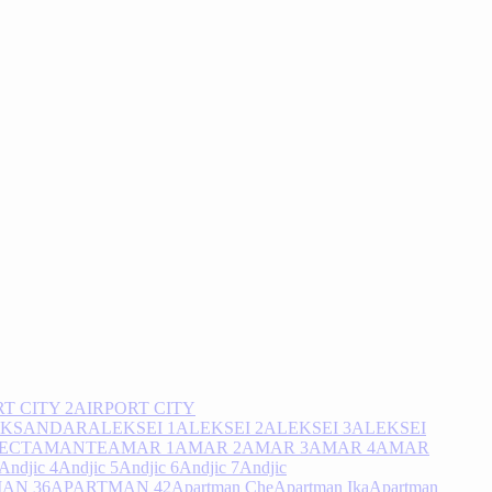
T CITY 2
AIRPORT CITY
EKSANDAR
ALEKSEI 1
ALEKSEI 2
ALEKSEI 3
ALEKSEI
ECT
AMANTE
AMAR 1
AMAR 2
AMAR 3
AMAR 4
AMAR
Andjic 4
Andjic 5
Andjic 6
Andjic 7
Andjic
AN 36
APARTMAN 42
Apartman Che
Apartman Ika
Apartman