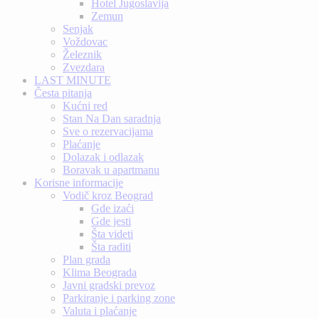
Hotel Jugoslavija
Zemun
Senjak
Voždovac
Železnik
Zvezdara
LAST MINUTE
Česta pitanja
Kućni red
Stan Na Dan saradnja
Sve o rezervacijama
Plaćanje
Dolazak i odlazak
Boravak u apartmanu
Korisne informacije
Vodič kroz Beograd
Gde izaći
Gde jesti
Šta videti
Šta raditi
Plan grada
Klima Beograda
Javni gradski prevoz
Parkiranje i parking zone
Valuta i plaćanje