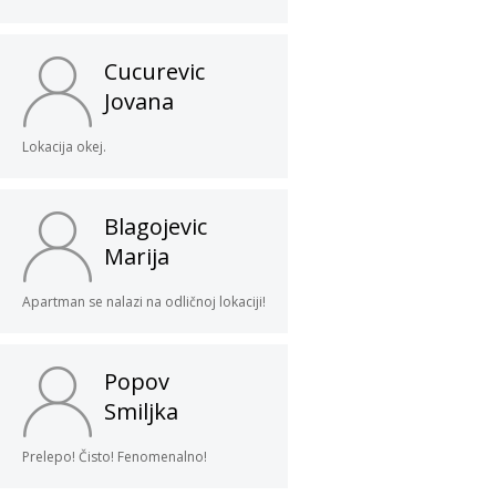
Cucurevic
Jovana
Lokacija okej.
Blagojevic
Marija
Apartman se nalazi na odličnoj lokaciji!
Popov
Smiljka
Prelepo! Čisto! Fenomenalno!