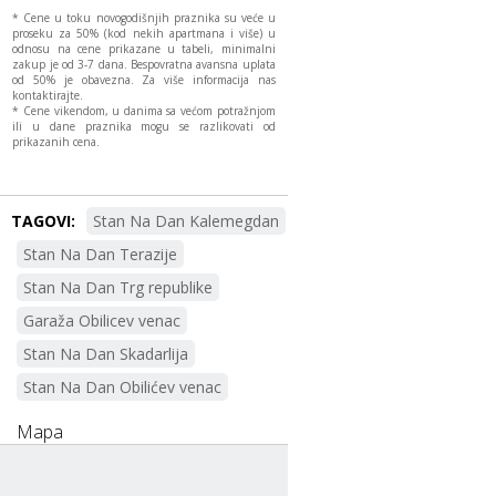
* Cene u toku novogodišnjih praznika su veće u
proseku za 50% (kod nekih apartmana i više) u
odnosu na cene prikazane u tabeli, minimalni
zakup je od 3-7 dana. Bespovratna avansna uplata
od 50% je obavezna. Za više informacija nas
kontaktirajte.
* Cene vikendom, u danima sa većom potražnjom
ili u dane praznika mogu se razlikovati od
prikazanih cena.
TAGOVI:
Stan Na Dan Kalemegdan
Stan Na Dan Terazije
Stan Na Dan Trg republike
Garaža Obilicev venac
Stan Na Dan Skadarlija
Stan Na Dan Obilićev venac
Mapa