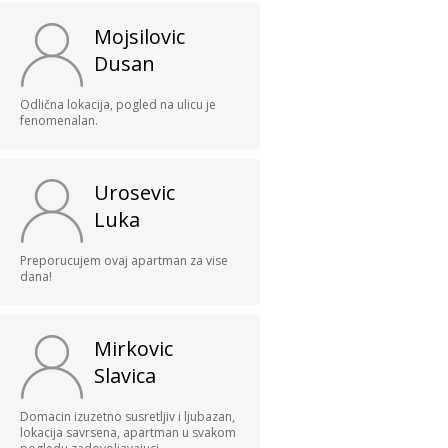
Mojsilovic
Dusan
Odlična lokacija, pogled na ulicu je
fenomenalan.
Urosevic
Luka
Preporucujem ovaj apartman za vise
dana!
Mirkovic
Slavica
Domacin izuzetno susretljiv i ljubazan,
lokacija savrsena, apartman u svakom