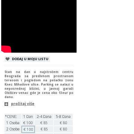
DODAJ U MOJU LISTU
Stan na dan u najstrožem centru
Beograda sa predivnom prostranom
terasom i pogledom na pešačku zonu
Knez Mihailove ulice. Parking se nalazi u
neposrednoj blizini, u javnoj garaži
Obilićev venac gde je cena oko 13eur po
danu.
pročitaj više
*CENE:
1 Dan
2-4 Dana
5-8 Dana
1
Osoba
€
100
€
85
€
80
2
Osobe
€
85
€
80
€
100