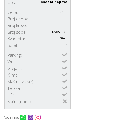
Ulica:
Knez Mihajlova
Cena:
€ 100
Broj osoba:
4
Broj kreveta:
1
Broj soba:
Dvosoban
Kvadratura:
40m²
Sprat:
5
Parking:
WiFi:
Grejanje:
Klima:
Mašina za veš:
Terasa:
Lift:
Kućni ljubimci:
Podeli na: