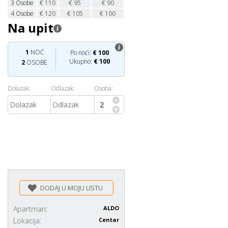
3
Osobe
€
110
€
95
€
90
4
Osobe
€
120
€
105
€
100
Na upit
1
NOĆ
Po noći:
€
100
Ukupno:
€
100
2
OSOBE
Dolazak:
Odlazak:
Osoba:
DODAJ U MOJU LISTU
Apartman:
ALDO
Lokacija:
Centar