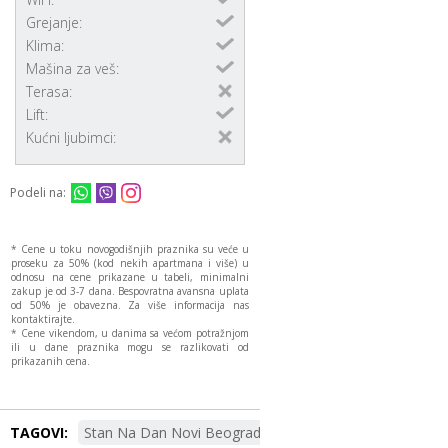
Grejanje:
Klima:
Mašina za veš:
Terasa:
Lift:
Kućni ljubimci:
Podeli na:
* Cene u toku novogodišnjih praznika su veće u
proseku za 50% (kod nekih apartmana i više) u
odnosu na cene prikazane u tabeli, minimalni
zakup je od 3-7 dana. Bespovratna avansna uplata
od 50% je obavezna. Za više informacija nas
kontaktirajte.
* Cene vikendom, u danima sa većom potražnjom
ili u dane praznika mogu se razlikovati od
prikazanih cena.
TAGOVI:
Stan Na Dan Novi Beograd