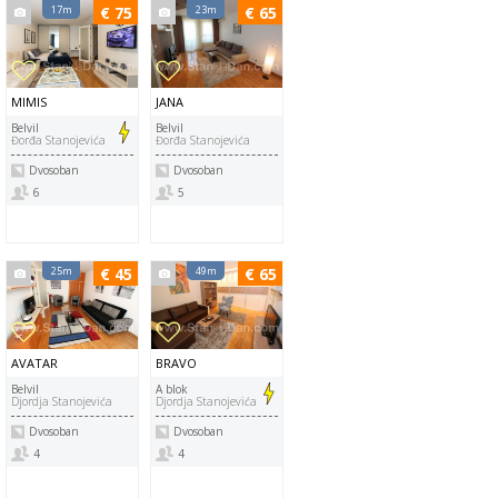
17m
€ 75
23m
€ 65
MIMIS
JANA
Belvil
Belvil
Đorđa Stanojevića
Đorđa Stanojevića
Dvosoban
Dvosoban
6
5
25m
€ 45
49m
€ 65
AVATAR
BRAVO
Belvil
A blok
Djordja Stanojevića
Djordja Stanojevića
Dvosoban
Dvosoban
4
4