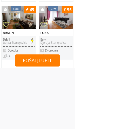
60m
€ 65
67m
€ 55
BRAON
LUNA
Belvil
Belvil
Đorđa Stanojevića
Djordja Stanojevica
Dvosoban
Dvosoban
4
4
POŠALJI UPIT
78m
€ 60
79m
€ 55
BELVIL
NEVA
Belvil
Belvil
Đorđa Stanojevića
Djordja Stanojevića
Studio / Jednosoban
Dvosoban
4
4