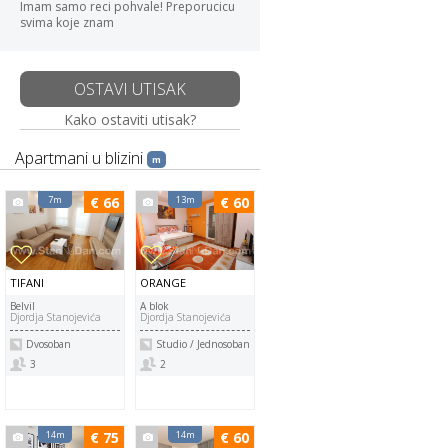
Imam samo reci pohvale! Preporucicu
svima koje znam
OSTAVI UTISAK
Kako ostaviti utisak?
Apartmani u blizini
m
7m
€ 66
13m
€ 60
TIFANI
ORANGE
Belvil
A blok
Djordja Stanojevića
Djordja Stanojevića
Dvosoban
Studio / Jednosoban
3
2
14m
€ 75
14m
€ 60