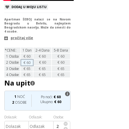
DODAJ U MOJU LISTU
Apartman ŠEBOJ nalazi se na Novom
Beogradu u Belvilu, najlepšem
Beogradskom naselju. Može da smesti do
4 osobe.
pročitaj više
*CENE:
1 Dan
2-4 Dana
5-8 Dana
1
Osoba
€
60
€
60
€
60
2
Osobe
€
60
€
60
€
60
3
Osobe
€
65
€
65
€
65
4
Osobe
€
65
€
65
€
65
Na upit
1
NOĆ
Po noći:
€
60
Ukupno:
€
60
2
OSOBE
Dolazak:
Odlazak:
Osoba: