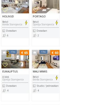
HOLIVUD
PORTAGO
Belvil
Belvil
Đorđa Stanojevića
Djordja Stanojevića
Dvosoban
Dvosoban
6
2
17m
€ 65
17m
€ 60
EUKALIPTUS
MALI MIMIS
A blok
Belvil
Djordja Stanojevića
Đorđa Stanojevića
Dvosoban
Studio / Jednosoban
4
4