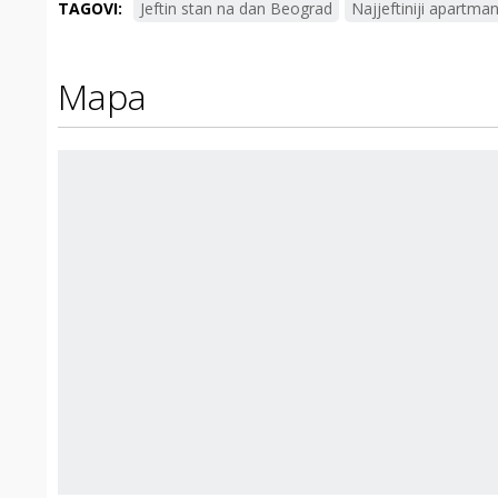
TAGOVI:
Jeftin stan na dan Beograd
Najjeftiniji apartma
Mapa