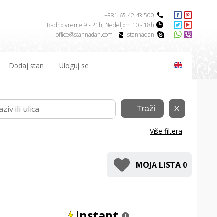
+381.65.42.43.500
Radno vreme 9 - 21h, Nedeljom 10 - 18h
office@stannadan.com
stannadan
Dodaj stan
Uloguj se
Više filtera
MOJA LISTA
0
Instant