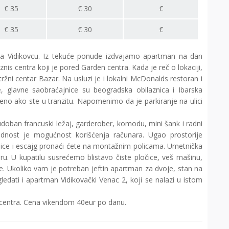
€
35
€
30
€
€
35
€
30
€
 na Vidikovcu. Iz tekuće ponude izdvajamo apartman na dan
znis centra koji je pored Garden centra. Kada je reč o lokaciji,
ržni centar Bazar. Na usluzi je i lokalni McDonalds restoran i
, glavne saobraćajnice su beogradska obilaznica i Ibarska
eno ako ste u tranzitu. Napomenimo da je parkiranje na ulici
udoban francuski ležaj, garderober, komodu, mini šank i radni
prednost je mogućnost korišćenja računara. Ugao prostorije
šoljice i escajg pronaći ćete na montažnim policama. Umetnička
ru. U kupatilu susrećemo blistavo čiste pločice, veš mašinu,
e. Ukoliko vam je potreban jeftin apartman za dvoje, stan na
dati i apartman Vidikovački Venac 2, koji se nalazi u istom
n centra. Cena vikendom 40eur po danu.