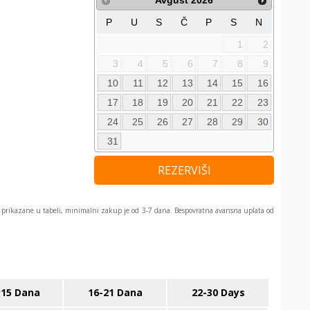
Avgust
2026
P
U
S
Č
P
S
N
1
2
3
4
5
6
7
8
9
10
11
12
13
14
15
16
17
18
19
20
21
22
23
24
25
26
27
28
29
30
31
REZERVIŠI
prikazane u tabeli, minimalni zakup je od 3-7 dana. Bespovratna avansna uplata od
-15 Dana
16-21 Dana
22-30 Days