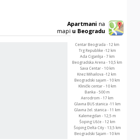
Apartmani
na
mapi
u Beogradu
Centar Beograda - 12 km
Trg Republike -12 km
Ada Ciganlija - 7 km
Beogradska Arena - 10,5 km
Sava Centar - 10 km
Knez Mihailova -12 km
Beogradski sajam - 10 km
Klinički centar - 10 km
Banka - 500 m
Aerodrom - 17 km
Glavna BUS stanica -11 km
Glavna žel. stanica - 11 km
Kalemegdan - 12,5 m
Šoping Ušće - 12 km
Šoping Delta City - 13,5 km
Beogradski Sajam - 10 km