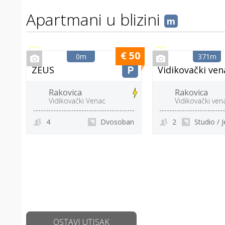
Apartmani u blizini
m
€ 50
0m
371m
ZEUS
Vidikovački ven
Rakovica
Rakovica
Vidikovački Venac
Vidikovački ven
4
Dvosoban
2
Studio /
OSTAVI UTISAK