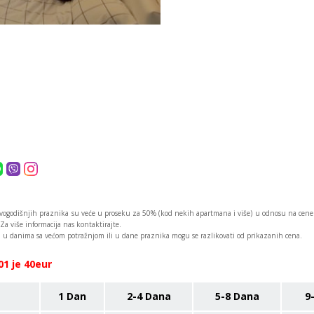
ogodišnjih praznika su veće u proseku za 50% (kod nekih apartmana i više) u odnosu na cene 
Za više informacija nas kontaktirajte.
u danima sa većom potražnjom ili u dane praznika mogu se razlikovati od prikazanih cena.
01 je 40eur
1 Dan
2-4 Dana
5-8 Dana
9