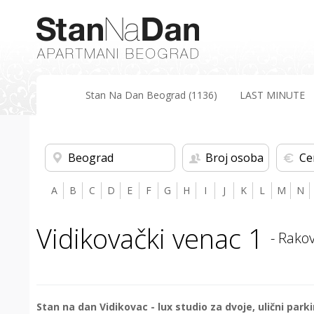
Stan Na Dan Beograd (1136)
LAST MINUTE
Beograd
Broj osoba
Ce
A
B
C
D
E
F
G
H
I
J
K
L
M
N
Vidikovački venac 1
- Rakov
Stan na dan Vidikovac - lux studio za dvoje, ulični park