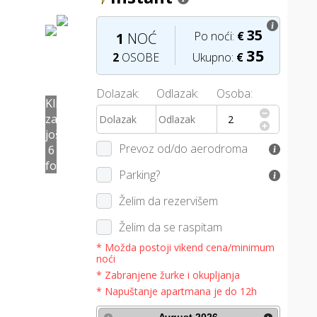
35
Po noći:
€
1
NOĆ
35
2
OSOBE
Ukupno:
€
Dolazak:
Odlazak:
Osoba:
I
Klikni
za
još
Prevoz od/do aerodroma
E
6
fotografija
Parking?
Želim da rezervišem
K
Želim da se raspitam
* Možda postoji vikend cena/minimum
V
noći
* Zabranjene žurke i okupljanja
* Napuštanje apartmana je do 12h