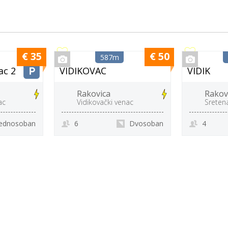
€ 35
€ 50
587m
ac 2
VIDIKOVAC
VIDIK
Rakovica
Rakov
ac
Vidikovački venac
Sreten
 Jednosoban
6
Dvosoban
4