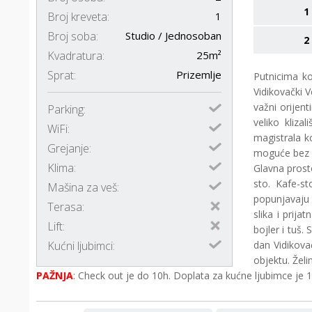
1
Broj kreveta:
1
Broj soba:
Studio / Jednosoban
2
Kvadratura:
25m²
Sprat:
Prizemlje
Putnicima k
Vidikovački V
važni orijent
Parking:
veliko kliza
WiFi:
magistrala k
Grejanje:
moguće bez 
Klima:
Glavna prost
sto. Kafe-st
Mašina za veš:
popunjavaju 
Terasa:
slika i prij
Lift:
bojler i tuš
Kućni ljubimci:
dan Vidikova
objektu. Žel
PAŽNJA
: Check out je do 10h. Doplata za kućne ljubimce je 