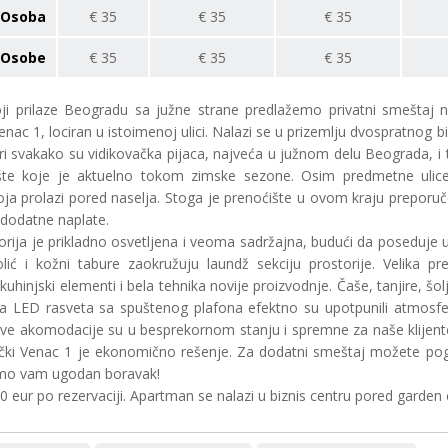
Osoba
€
35
€
35
€
35
Osobe
€
35
€
35
€
35
oji prilaze Beogradu sa južne strane predlažemo privatni smeštaj
enac 1, lociran u istoimenoj ulici. Nalazi se u prizemlju dvospratnog bi
iri svakako su vidikovačka pijaca, najveća u južnom delu Beograda, i t
lište koje je aktuelno tokom zimske sezone. Osim predmetne ulice
oja prolazi pored naselja. Stoga je prenoćište u ovom kraju preporuč
dodatne naplate.
orija je prikladno osvetljena i veoma sadržajna, budući da poseduje 
olić i kožni tabure zaokružuju laundž sekciju prostorije. Velika 
kuhinjski elementi i bela tehnika novije proizvodnje. Čaše, tanjire, 
atna LED rasveta sa spuštenog plafona efektno su upotpunili atmosfe
. Sve akomodacije su u besprekornom stanju i spremne za naše klijent
čki Venac 1 je ekonomično rešenje. Za dodatni smeštaj možete pogle
imo vam ugodan boravak!
10 eur po rezervaciji. Apartman se nalazi u biznis centru pored garde