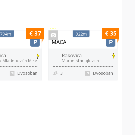
€ 37
€ 35
794m
922m
MACA
SL
ica
Rakovica
a Mladenovića Mike
Mome Stanojlovica
Dvosoban
3
Dvosoban