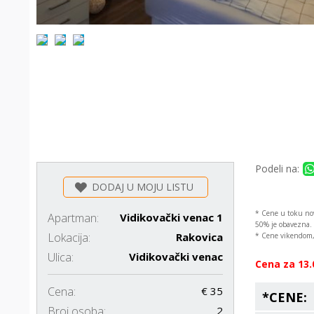
Podeli na:
DODAJ U MOJU LISTU
* Cene u toku nov
Apartman:
Vidikovački venac 1
50% je obavezna. 
Lokacija:
Rakovica
* Cene vikendom, 
Ulica:
Vidikovački venac
Cena za 13.
Cena:
€ 35
*CENE:
Broj osoba:
2