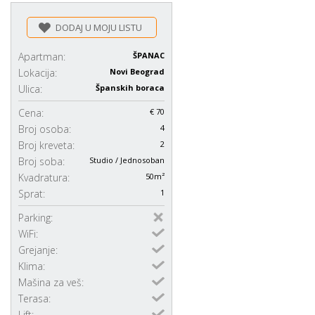
DODAJ U MOJU LISTU
Apartman:
ŠPANAC
Lokacija:
Novi Beograd
Ulica:
Španskih boraca
Cena:
€ 70
Broj osoba:
4
Broj kreveta:
2
Broj soba:
Studio / Jednosoban
Kvadratura:
50m²
Sprat:
1
Parking:
WiFi:
Grejanje:
Klima:
Mašina za veš:
Terasa:
Lift: