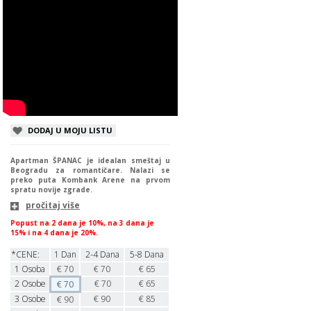
DODAJ U MOJU LISTU
Apartman ŠPANAC je idealan smeštaj u
Beogradu za romantičare. Nalazi se
preko puta Kombank Arene na prvom
spratu novije zgrade.
pročitaj više
Popust na 2 dana je 10%, na 3 dana je
15% i na 4 dana je 20%.
*CENE:
1 Dan
2-4 Dana
5-8 Dana
1
Osoba
€
70
€
70
€
65
2
Osobe
€
70
€
65
€
70
3
Osobe
€
90
€
85
€
90