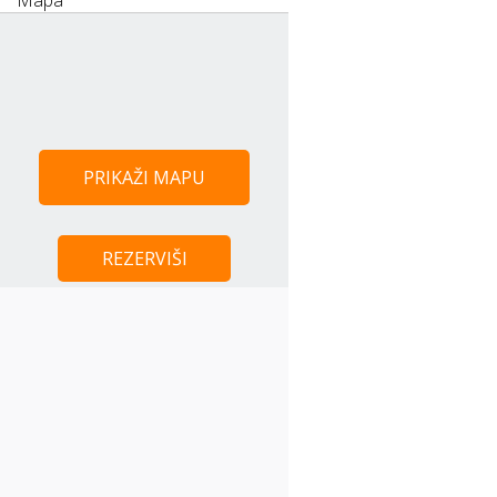
PRIKAŽI MAPU
REZERVIŠI
Centar Beograda - 3 km
Trg Republike - 3 km
Strahinjica Bana- 3,4 km
Kombank Arena - 1 km
Sava Centar - 2 km
Teniski Centar Dorćol - 4 km