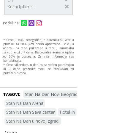
Kućni ljubimci:
Podeli na:
* Cene u toku novogodišnjih praznika su veće u
proseku za 50% (kod nekih apartmana i više) u
odnosu na cene prikazane u tabeli, minimalni
zakup je od 3-7 dana. Bespovratna avansna uplata
od 50% je obavezna. Za više informacija nas
kontaktirajte.
* Cene vikendom, u danima sa većom potražnjom
ili u dane praznika mogu se razlikovati od
prikazanih cena.
TAGOVI:
Stan Na Dan Novi Beograd
Stan Na Dan Arena
Stan Na Dan Sava centar
Hotel In
Stan Na Dan u novoj zgradi
Mapa