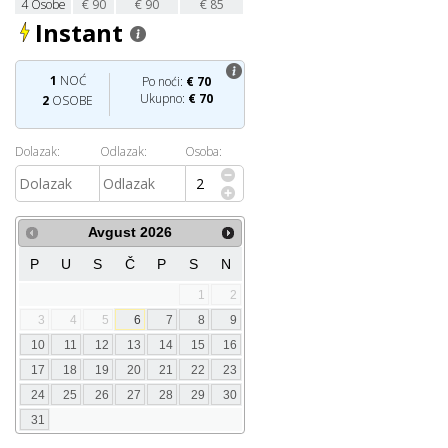
4
Osobe
€
90
€
90
€
85
Instant
1
NOĆ
Po noći:
€
70
Ukupno:
€
70
2
OSOBE
Dolazak:
Odlazak:
Osoba:
Avgust
2026
P
U
S
Č
P
S
N
1
2
3
4
5
6
7
8
9
10
11
12
13
14
15
16
17
18
19
20
21
22
23
24
25
26
27
28
29
30
31