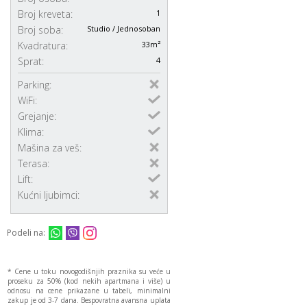
Broj kreveta:
1
Broj soba:
Studio / Jednosoban
Kvadratura:
33m²
Sprat:
4
Parking:
WiFi:
Grejanje:
Klima:
Mašina za veš:
Terasa:
Lift:
Kućni ljubimci:
Podeli na:
* Cene u toku novogodišnjih praznika su veće u
proseku za 50% (kod nekih apartmana i više) u
odnosu na cene prikazane u tabeli, minimalni
zakup je od 3-7 dana. Bespovratna avansna uplata