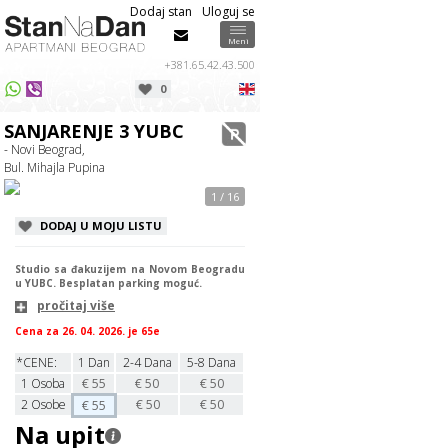
Dodaj stan
Uloguj se
Info
Info
Meni
+381.65.42.43.500
0
USPEŠNO STE POSLALI UPIT ZA
Izaberite datume dolaska / odlaska u
APARTMAN
odgovarajućim poljima iznad.
SANJARENJE 3 YUBC
SANJARENJE 3 YUBC
Poštovani/a
,
OK
- Novi Beograd,
Bul. Mihajla Pupina
Odgovor na Vaš upit stiže.
Ako ne dobijete odgovor u roku od
1 / 16
30 minuta u toku radnog vremena
proverite svoj SPAM folder.
DODAJ U MOJU LISTU
OK
Studio sa đakuzijem na Novom Beogradu
u YUBC. Besplatan parking moguć.
pročitaj više
Cena za 26. 04. 2026. je 65e
*CENE:
1 Dan
2-4 Dana
5-8 Dana
1
Osoba
€
55
€
50
€
50
2
Osobe
€
50
€
50
€
55
Na upit