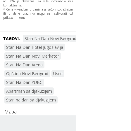
od 50% je obavezna. Za više informacija nas
kontaktirajte.
* Cene vikendom, u danima sa većom potražnjom
ili u dane praznika mogu se razlikovati od
prikazanih cena.
TAGOVI:
Stan Na Dan Novi Beograd
Stan Na Dan Hotel Jugoslavija
Stan Na Dan Novi Merkator
Stan Na Dan Arena
Opština Novi Beograd
Usce
Stan Na Dan YUBC
Apartman sa djakuzijem
Stan na dan sa djakuzijem
Mapa