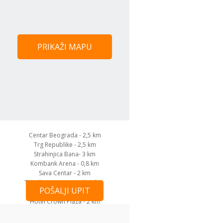
PRIKAŽI MAPU
Centar Beograda - 2,5 km
Trg Republike - 2,5 km
Strahinjica Bana- 3 km
Kombank Arena - 0,8 km
Sava Centar - 2 km
Teniski Centar Dorćol - 4 km
POŠALJI UPIT
Hotel Hyatt - 1,5 km
Hotel Crown Plaza - 2 km
Banka - 100 m
Aerodrom - 14 km