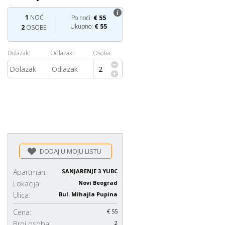
1
NOĆ
Po noći:
€
55
Ukupno:
€
55
2
OSOBE
Dolazak:
Odlazak:
Osoba:
DODAJ U MOJU LISTU
Apartman:
SANJARENJE 3 YUBC
Lokacija:
Novi Beograd
Ulica:
Bul. Mihajla Pupina
Cena:
€ 55
Broj osoba:
2