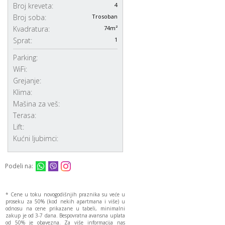
Broj kreveta:
4
Broj soba:
Trosoban
Kvadratura:
74m²
Sprat:
1
Parking:
WiFi:
Grejanje:
Klima:
Mašina za veš:
Terasa:
Lift:
Kućni ljubimci:
Podeli na:
* Cene u toku novogodišnjih praznika su veće u
proseku za 50% (kod nekih apartmana i više) u
odnosu na cene prikazane u tabeli, minimalni
zakup je od 3-7 dana. Bespovratna avansna uplata
od 50% je obavezna. Za više informacija nas