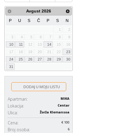
Avgust
2026
P
U
S
Č
P
S
N
1
2
3
4
5
6
7
8
9
10
11
12
13
14
15
16
17
18
19
20
21
22
23
24
25
26
27
28
29
30
31
DODAJ U MOJU LISTU
Apartman:
MIKA
Lokacija:
Centar
Ulica:
Žorža Klemansoa
Cena:
€ 100
Broj osoba:
6