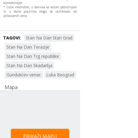
kontaktirajte.
* Cene vikendom, u danima sa većom potražnjom
ili u dane praznika mogu se razlikovati od
prikazanih cena.
TAGOVI:
Stan Na Dan Stari Grad
Stan Na Dan Terazije
Stan Na Dan Trg republike
Stan Na Dan Skadarlija
Gundulićev venac
Luka Beograd
Mapa
PRIKAŽI MAPU