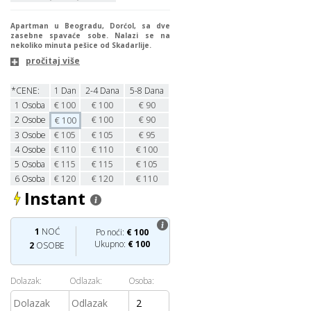
Apartman u Beogradu, Dorćol, sa dve
zasebne spavaće sobe. Nalazi se na
nekoliko minuta pešice od Skadarlije.
pročitaj više
*CENE:
1 Dan
2-4 Dana
5-8 Dana
1
Osoba
€
100
€
100
€
90
2
Osobe
€
100
€
90
€
100
3
Osobe
€
105
€
105
€
95
4
Osobe
€
110
€
110
€
100
5 Osoba
€
115
€
115
€
105
6 Osoba
€
120
€
120
€
110
Instant
1
NOĆ
Po noći:
€
100
Ukupno:
€
100
2
OSOBE
Dolazak:
Odlazak:
Osoba: