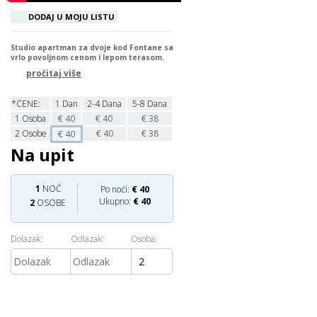
DODAJ U MOJU LISTU
Studio apartman za dvoje kod Fontane sa
vrlo povoljnom cenom i lepom terasom.
pročitaj više
*CENE:
1 Dan
2-4 Dana
5-8 Dana
1
Osoba
€
40
€
40
€
38
2
Osobe
€
40
€
38
€
40
Na upit
1
NOĆ
Po noći:
€
40
Ukupno:
€
40
2
OSOBE
Dolazak:
Odlazak:
Osoba: