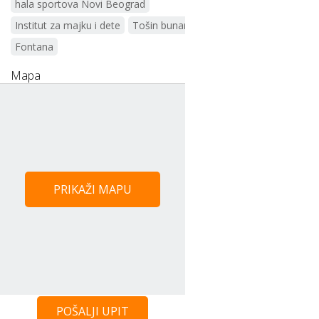
hala sportova Novi Beograd
Institut za majku i dete
Tošin bunar
Fontana
Mapa
PRIKAŽI MAPU
POŠALJI UPIT
Centar Beograda - 4 km