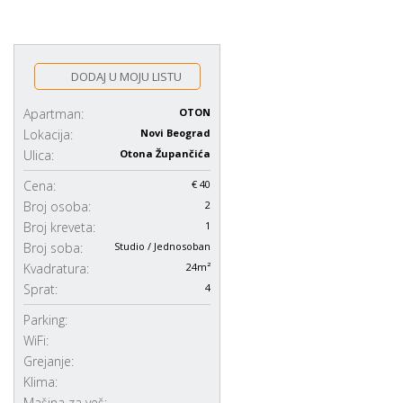
DODAJ U MOJU LISTU
Apartman:
OTON
Lokacija:
Novi Beograd
Ulica:
Otona Župančića
Cena:
€ 40
Broj osoba:
2
Broj kreveta:
1
Broj soba:
Studio / Jednosoban
Kvadratura:
24m²
Sprat:
4
Parking:
WiFi:
Grejanje:
Klima:
Mašina za veš: