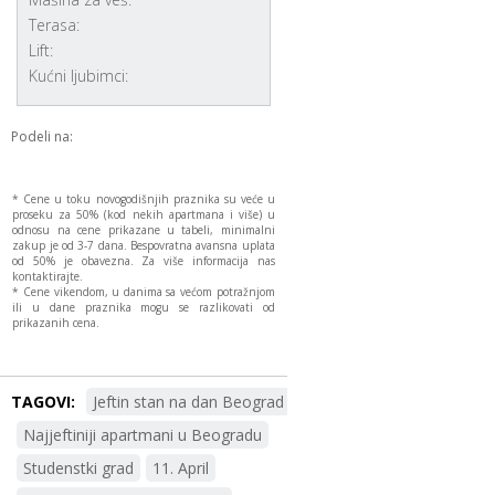
Terasa:
Lift:
Kućni ljubimci:
Podeli na:
* Cene u toku novogodišnjih praznika su veće u
proseku za 50% (kod nekih apartmana i više) u
odnosu na cene prikazane u tabeli, minimalni
zakup je od 3-7 dana. Bespovratna avansna uplata
od 50% je obavezna. Za više informacija nas
kontaktirajte.
* Cene vikendom, u danima sa većom potražnjom
ili u dane praznika mogu se razlikovati od
prikazanih cena.
TAGOVI:
Jeftin stan na dan Beograd
Najjeftiniji apartmani u Beogradu
Studenstki grad
11. April