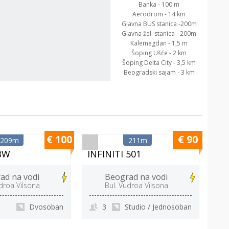
Banka - 100 m
Aerodrom - 14 km
Glavna BUS stanica -200m
Glavna žel. stanica - 200m
Kalemegdan - 1,5 m
Šoping Ušće - 2 km
Šoping Delta City - 3,5 km
Beogradski sajam - 3 km
€ 100
€ 90
209m
211m
 BW
INFINITI 501
IN
ad na vodi
Beograd na vodi
droa Vilsona
Bul. Vudroa Vilsona
Dvosoban
3
Studio / Jednosoban