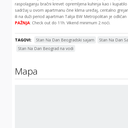
raspolaganju bračni krevet opremljena kuhinja kao i kupatilo
sadržaj u ovom apartmanu čine klima uređaj, centalno grejanje
ili na duži period apartman Talija BW Metropolitan je odliča
PAŽNJA
: Check out do 11h. Vikend minimum 2 noći.
TAGOVI:
Stan Na Dan Beogradski sajam
Stan Na Dan S
Stan Na Dan Beograd na vodi
Mapa