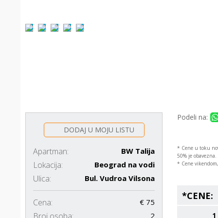
Podeli na:
DODAJ U MOJU LISTU
* Cene u toku nov
Apartman:
BW Talija
50% je obavezna. 
Lokacija:
Beograd na vodi
* Cene vikendom, 
Ulica:
Bul. Vudroa Vilsona
*CENE:
Cena:
€ 75
Broj osoba:
2
1