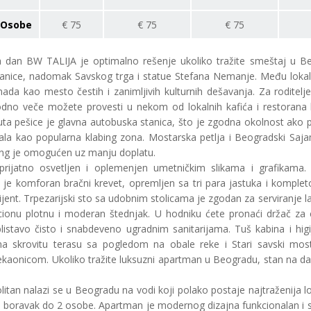
Osobe
€
75
€
75
€
75
a dan
BW TALIJA
je optimalno rešenje ukoliko tražite smeštaj u B
tanice, nadomak Savskog trga i statue Stefana Nemanje. Među lokalne
da kao mesto čestih i zanimljivih kulturnih dešavanja. Za roditel
godno veče možete provesti u nekom od lokalnih kafića i restorana
ta pešice je glavna autobuska stanica, što je zgodna okolnost ako
la kao popularna klabing zona. Mostarska petlja i Beogradski Saj
king je omogućen uz manju doplatu.
e prijatno osvetljen i oplemenjen umetničkim slikama i grafikama
 je komforan bračni krevet, opremljen sa tri para jastuka i komplet
ijent. Trpezarijski sto sa udobnim stolicama je zgodan za serviranje l
kcionu plotnu i moderan štednjak. U hodniku ćete pronaći držač za
blistavo čisto i snabdeveno ugradnim sanitarijama. Tuš kabina i h
a skrovitu terasu sa pogledom na obale reke i Stari savski mos
aonicom. Ukoliko tražite luksuzni apartman u Beogradu, stan na d
n nalazi se u Beogradu na vodi koji polako postaje najtraženija lok
tan boravak do 2 osobe. Apartman je modernog dizajna funkcionalan 