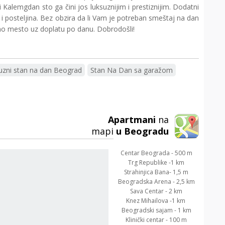
Kalemgdan sto ga čini jos luksuznijim i prestiznijim. Dodatni
 i posteljina. Bez obzira da li Vam je potreban smeštaj na dan
žno mesto uz doplatu po danu. Dobrodošli!
uzni stan na dan Beograd
Stan Na Dan sa garažom
Apartmani
na
mapi
u Beogradu
Centar Beograda - 500 m
Trg Republike -1 km
Strahinjica Bana- 1,5 m
Beogradska Arena - 2,5 km
Sava Centar - 2 km
Knez Mihailova -1 km
Beogradski sajam - 1 km
Klinički centar - 100 m