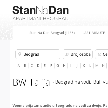
Stan Na Dan Beograd (1136)
LAST MINUTE
Beograd
Broj osoba
Ce
A
B
C
D
E
F
G
H
I
J
K
L
M
N
BW Talija
- Beograd na vodi,
Bul. V
Veoma prijatan studio u Beogradu na vodi za dvoje. Pa