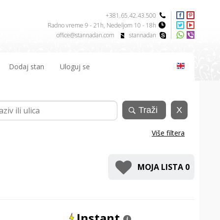
+381.65.42.43.500
Radno vreme 9 - 21h, Nedeljom 10 - 18h
office@stannadan.com
stannadan
Dodaj stan
Uloguj se
Više filtera
MOJA LISTA
0
Instant