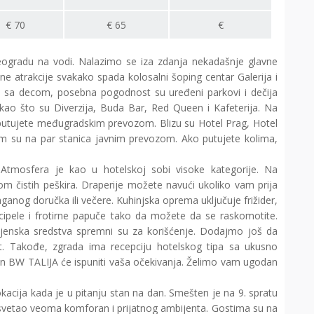
€
70
€
65
€
eogradu na vodi. Nalazimo se iza zdanja nekadašnje glavne
 atrakcije svakako spada kolosalni šoping centar Galerija i
je sa decom, posebna pogodnost su uređeni parkovi i dečija
 kao što su Diverzija, Buda Bar, Red Queen i Kafeterija. Na
 putujete međugradskim prevozom. Blizu su Hotel Prag, Hotel
am su na par stanica javnim prevozom. Ako putujete kolima,
. Atmosfera je kao u hotelskoj sobi visoke kategorije. Na
om čistih peškira. Draperije možete navući ukoliko vam prija
aganog doručka ili večere. Kuhinjska oprema uključuje frižider,
 cipele i frotirne papuče tako da možete da se raskomotite.
igijenska sredstva spremni su za korišćenje. Dodajmo još da
t. Takođe, zgrada ima recepciju hotelskog tipa sa ukusno
an
BW TALIJA će ispuniti vaša očekivanja. Želimo vam ugodan
acija kada je u pitanju stan na dan. Smešten je na 9. spratu
i svetao veoma komforan i prijatnog ambijenta. Gostima su na