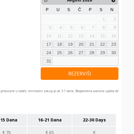
Avgust
2026
P
U
S
Č
P
S
N
1
2
3
4
5
6
7
8
9
10
11
12
13
14
15
16
17
18
19
20
21
22
23
24
25
26
27
28
29
30
31
REZERVIŠI
prikazane u tabeli, minimalni zakup je od 3-7 dana. Bespovratna avansna uplata od
-15 Dana
16-21 Dana
22-30 Days
€
70
€
65
€