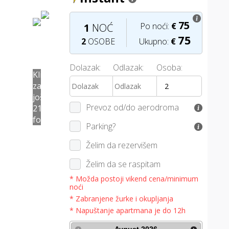
75
Po noći:
€
1
NOĆ
75
2
OSOBE
Ukupno:
€
Dolazak:
Odlazak:
Osoba:
I
Klikni
za
još
Prevoz od/do aerodroma
E
21
fotografija
Parking?
Želim da rezervišem
K
Želim da se raspitam
* Možda postoji vikend cena/minimum
V
noći
* Zabranjene žurke i okupljanja
* Napuštanje apartmana je do 12h