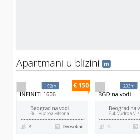
Apartmani u blizini
m
€ 150
192m
203m
INFINITI 1606
BGD na vodi
Beograd na vodi
Beograd na v
Bul. Vudroa Vilsona
Bul. Vudroa Vil
4
Dvosoban
4