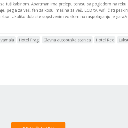
 sa tuš kabinom. Apartman ima prelepu terasu sa pogledom na reku i 
, pegla za veš, fen za kosu, mašina za veš, LCD tv, wifi, čisti peškiri
n iizbor. Ukoliko dolazite sopstvenim vozilom na raspolaganju je gara
avamala
Hotel Prag
Glavna autobuska stanica
Hotel Rex
Luks