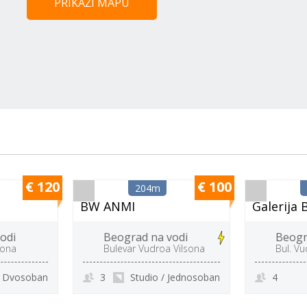
PRIKAŽI MAPU
€ 120
€ 100
204m
BW ANMI
Galerija
odi
Beograd na vodi
Beogr
sona
Bulevar Vudroa Vilsona
Bul. Vu
Dvosoban
3
Studio / Jednosoban
4