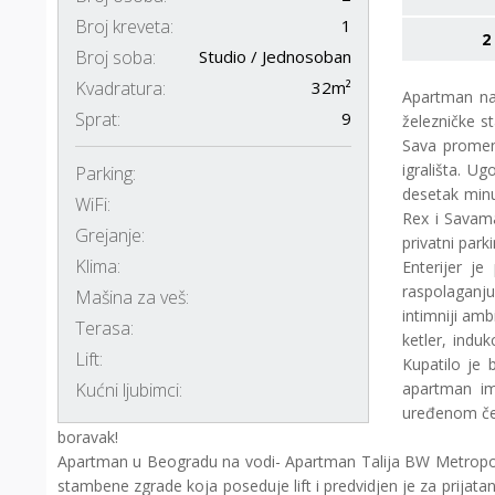
Broj kreveta:
1
2
Broj soba:
Studio / Jednosoban
Kvadratura:
32m²
Apartman n
Sprat:
9
železničke s
Sava promena
igrališta. U
Parking:
desetak minu
WiFi:
Rex i Savama
Grejanje:
privatni par
Klima:
Enterijer j
raspolaganju
Mašina za veš:
intimniji amb
Terasa:
ketler, indu
Lift:
Kupatilo je 
Kućni ljubimci:
apartman im
uređenom ček
boravak!
Apartman u Beogradu na vodi- Apartman Talija BW Metropolita
stambene zgrade koja poseduje lift i predvidjen je za prija