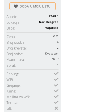
DODAJ U MOJU LISTU
Apartman:
STAR 1
Lokacija:
Novi Beograd
Ulica:
Vajarska
Cena:
€ 50
Broj osoba:
4
Broj kreveta:
2
Broj soba:
Dvosoban
Kvadratura:
50m²
Sprat:
1
Parking:
WiFi:
Grejanje:
Klima:
Mašina za veš:
Terasa:
Lift: