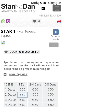
Dodaj stan
Uloguj se
Info
Info
Meni
+381.65.42.43.500
0
USPEŠNO STE REZERVISALI APARTMAN
Izaberite datume dolaska / odlaska u
STAR 1
odgovarajućim poljima iznad.
STAR 1
- Novi Beograd,
Poštovani/a
,
OK
Vajarska
Besplatan
privatni
Potvrda rezervacije i dalja uputstva
1 / 12
će Vam biti poslata putem sms/mail-
a.
DODAJ U MOJU LISTU
Ako ne dobijete odgovor u roku od
30 minuta u toku radnog vremena
proverite svoj SPAM folder.
Apartman sa odvojenom spavaćom
sobom za 4 osobe na Ledinama u blizini
aerodroma sa privatnim parkingom.
OK
pročitaj više
*CENE:
1 Dan
2-4 Dana
5-8 Dana
1
Osoba
€
50
€
50
€
50
2
Osobe
€
50
€
50
€
50
3
Osobe
€
60
€
60
€
60
4
Osobe
€
60
€
60
€
60