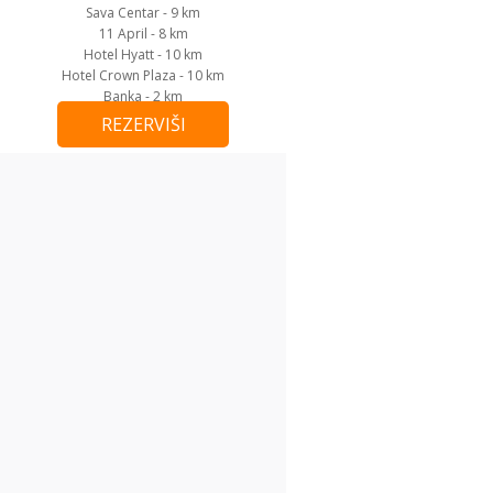
Sava Centar - 9 km
11 April - 8 km
Hotel Hyatt - 10 km
Hotel Crown Plaza - 10 km
Banka - 2 km
Aerodrom - 2 km
REZERVIŠI
Beograd na vodi- 10 km
Kalemegdan - 11 km
Šoping Ušće - 10 km
Šoping Delta City - 8 km
Beogradski Sajam - 10 km
Utisci (1)
Veljko
Gospodja Tanja veoma gostoprimiva,
ugostili su nas kao kod svoje kuce
posle napornog puta, apartman je
stvarno bio precist, sve pohvale i
videcemo se opet sigurno!