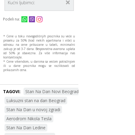
Kućni ljubimci:
Podeli na:
* Cene u toku novogodišnjih praznika su veće u
proseku za 50% (kod nekih apartmana i više) u
odnosu na cene prikazane u tabeli, minimalni
zakup je od 3-7 dana. Bespovratna avansna uplata
od 50% je obavezna. Za više informacija nas
kontaktirajte.
* Cene vikendom, u danima sa većom potražnjom
ili u dane praznika mogu se razlikovati od
prikazanih cena.
TAGOVI:
Stan Na Dan Novi Beograd
Luksuzni stan na dan Beograd
Stan Na Dan u novoj zgradi
Aerodrom Nikola Tesla
Stan Na Dan Ledine