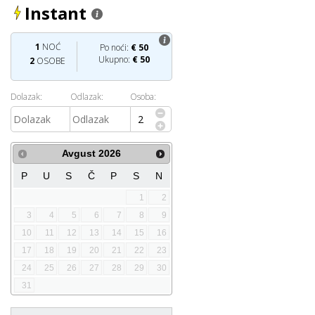
Instant
1
NOĆ
Po noći:
€
50
Ukupno:
€
50
2
OSOBE
Dolazak:
Odlazak:
Osoba:
Avgust
2026
P
U
S
Č
P
S
N
1
2
3
4
5
6
7
8
9
10
11
12
13
14
15
16
17
18
19
20
21
22
23
24
25
26
27
28
29
30
31