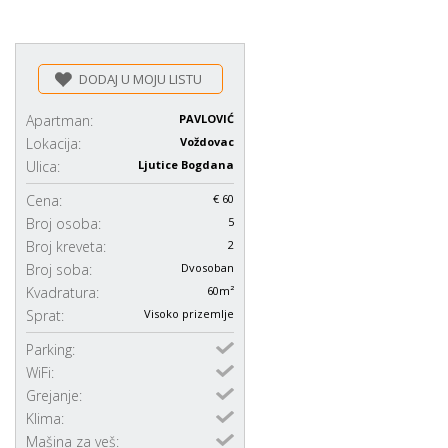
DODAJ U MOJU LISTU
Apartman:
PAVLOVIĆ
Lokacija:
Voždovac
Ulica:
Ljutice Bogdana
Cena:
€ 60
Broj osoba:
5
Broj kreveta:
2
Broj soba:
Dvosoban
Kvadratura:
60m²
Sprat:
Visoko prizemlje
Parking:
WiFi:
Grejanje:
Klima:
Mašina za veš: