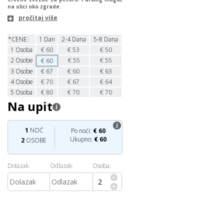
na ulici oko zgrade.
pročitaj više
*CENE:
1 Dan
2-4 Dana
5-8 Dana
1
Osoba
€
60
€
53
€
50
2
Osobe
€
55
€
55
€
60
3
Osobe
€
67
€
60
€
63
4
Osobe
€
70
€
67
€
64
5 Osoba
€
80
€
70
€
70
Na upit
1
NOĆ
Po noći:
€
60
Ukupno:
€
60
2
OSOBE
Dolazak:
Odlazak:
Osoba: