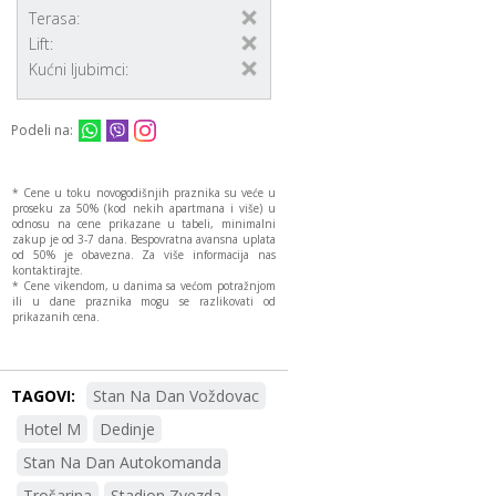
Terasa:
Lift:
Kućni ljubimci:
Podeli na:
* Cene u toku novogodišnjih praznika su veće u
proseku za 50% (kod nekih apartmana i više) u
odnosu na cene prikazane u tabeli, minimalni
zakup je od 3-7 dana. Bespovratna avansna uplata
od 50% je obavezna. Za više informacija nas
kontaktirajte.
* Cene vikendom, u danima sa većom potražnjom
ili u dane praznika mogu se razlikovati od
prikazanih cena.
TAGOVI:
Stan Na Dan Voždovac
Hotel M
Dedinje
Stan Na Dan Autokomanda
Trošarina
Stadion Zvezda