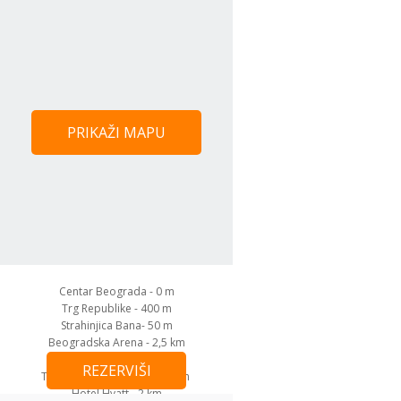
PRIKAŽI MAPU
Centar Beograda - 0 m
Trg Republike - 400 m
Strahinjica Bana- 50 m
Beogradska Arena - 2,5 km
Sava Centar - 2 km
REZERVIŠI
Teniski Centar Dorćol -2,5 km
Hotel Hyatt - 2 km