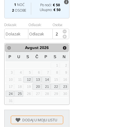
1
NOĆ
Po noći:
€
50
Ukupno:
€
50
2
OSOBE
Dolazak:
Odlazak:
Osoba:
Avgust
2026
P
U
S
Č
P
S
N
1
2
3
4
5
6
7
8
9
10
11
12
13
14
15
16
17
18
19
20
21
22
23
24
25
26
27
28
29
30
31
DODAJ U MOJU LISTU