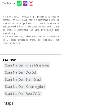
Podeli na:
* Cene u toku novogodišnjih praznika su veće u
proseku za 50% (kod nekih apartmana i više) u
odnosu na cene prikazane u tabeli, minimalni
zakup je od 3-7 dana. Bespovratna avansna uplata
od 50% je obavezna. Za više informacija nas
kontaktirajte.
* Cene vikendom, u danima sa većom potražnjom
ili u dane praznika mogu se razlikovati od
prikazanih cena.
TAGOVI:
Stan Na Dan Knez Mihailova
Stan Na Dan Dorćol
Stan Na Dan Stari Grad
Stan Na Dan Kalemegdan
Stan Na Dan Beo ZOO
Mapa