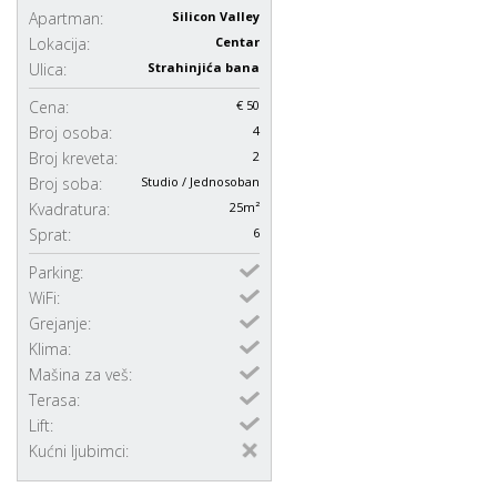
Apartman:
Silicon Valley
Lokacija:
Centar
Ulica:
Strahinjića bana
Cena:
€ 50
Broj osoba:
4
Broj kreveta:
2
Broj soba:
Studio / Jednosoban
Kvadratura:
25m²
Sprat:
6
Parking:
WiFi:
Grejanje:
Klima:
Mašina za veš:
Terasa:
Lift:
Kućni ljubimci: