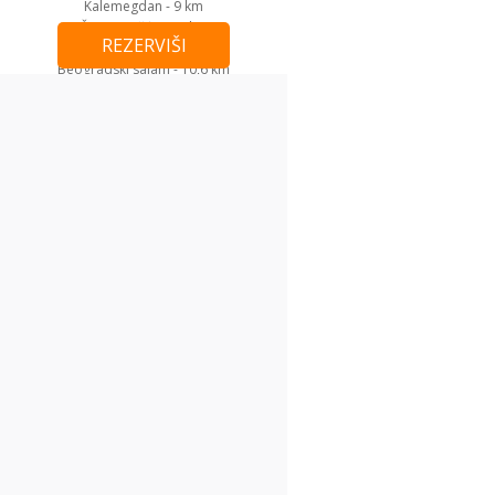
Kalemegdan - 9 km
Šoping Ušće - 10 km
REZERVIŠI
Šoping Delta City - 12 km
Beogradski sajam - 10,6 km
Utisci (1)
Vladimir
Koristio sam apartman Mirijevo i moja
očekivanja su ispunjena. Meni je
odgovarala lokacija, veličina, inventar.
Zgrada nema svoj parking, ali je
susedna zgrada imala. U suštini za tu
cenu to je odličan apartman.
OSTAVI UTISAK
Kako ostaviti utisak?
Apartmani u blizini
m