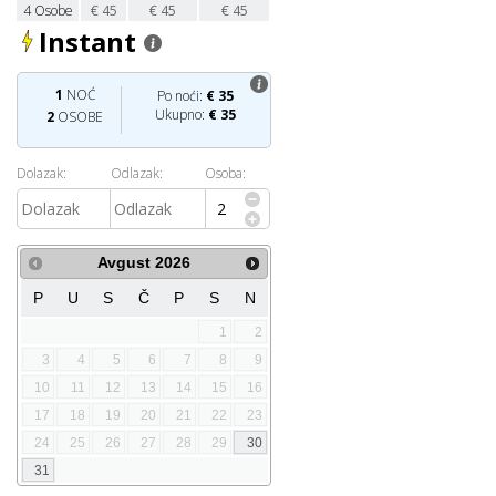
4
Osobe
€
45
€
45
€
45
Instant
1
NOĆ
Po noći:
€
35
Ukupno:
€
35
2
OSOBE
Dolazak:
Odlazak:
Osoba:
Avgust
2026
P
U
S
Č
P
S
N
1
2
3
4
5
6
7
8
9
10
11
12
13
14
15
16
17
18
19
20
21
22
23
24
25
26
27
28
29
30
31