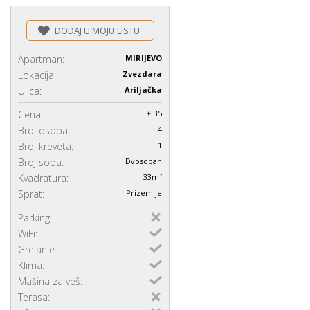
DODAJ U MOJU LISTU
Apartman:
MIRIJEVO
Lokacija:
Zvezdara
Ulica:
Ariljačka
Cena:
€ 35
Broj osoba:
4
Broj kreveta:
1
Broj soba:
Dvosoban
Kvadratura:
33m²
Sprat:
Prizemlje
Parking:
WiFi:
Grejanje:
Klima:
Mašina za veš:
Terasa: