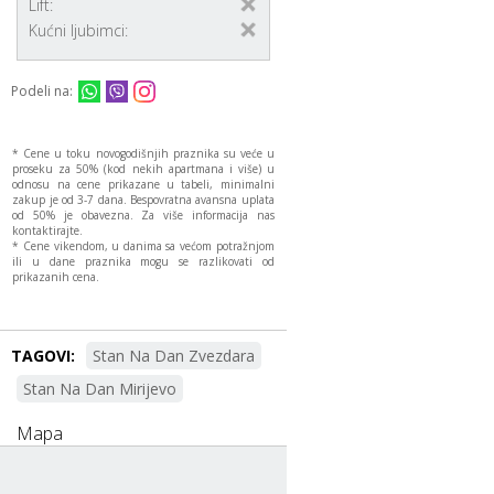
Lift:
Kućni ljubimci:
Podeli na:
* Cene u toku novogodišnjih praznika su veće u
proseku za 50% (kod nekih apartmana i više) u
odnosu na cene prikazane u tabeli, minimalni
zakup je od 3-7 dana. Bespovratna avansna uplata
od 50% je obavezna. Za više informacija nas
kontaktirajte.
* Cene vikendom, u danima sa većom potražnjom
ili u dane praznika mogu se razlikovati od
prikazanih cena.
TAGOVI:
Stan Na Dan Zvezdara
Stan Na Dan Mirijevo
Mapa