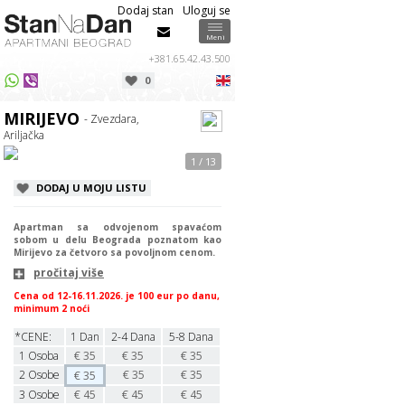
Dodaj stan
Uloguj se
Info
Info
Meni
+381.65.42.43.500
0
USPEŠNO STE REZERVISALI APARTMAN
Izaberite datume dolaska / odlaska u
MIRIJEVO
odgovarajućim poljima iznad.
MIRIJEVO
- Zvezdara,
Poštovani/a
,
OK
Ariljačka
Potvrda rezervacije i dalja uputstva
1 / 13
će Vam biti poslata putem sms/mail-
a.
DODAJ U MOJU LISTU
Ako ne dobijete odgovor u roku od
30 minuta u toku radnog vremena
Apartman sa odvojenom spavaćom
proverite svoj SPAM folder.
sobom u delu Beograda poznatom kao
Mirijevo za četvoro sa povoljnom cenom.
OK
pročitaj više
Cena od 12-16.11.2026. je 100 eur po danu,
minimum 2 noći
*CENE:
1 Dan
2-4 Dana
5-8 Dana
1
Osoba
€
35
€
35
€
35
2
Osobe
€
35
€
35
€
35
3
Osobe
€
45
€
45
€
45