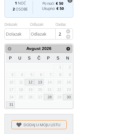
1
NOĆ
Po noći:
€
50
Ukupno:
€
50
2
OSOBE
Dolazak:
Odlazak:
Osoba:
Avgust
2026
P
U
S
Č
P
S
N
1
2
3
4
5
6
7
8
9
10
11
12
13
14
15
16
17
18
19
20
21
22
23
24
25
26
27
28
29
30
31
DODAJ U MOJU LISTU