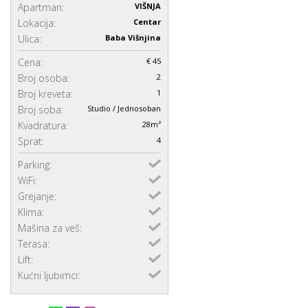
Apartman:
VIŠNJA
Lokacija:
Centar
Ulica:
Baba Višnjina
Cena:
€ 45
Broj osoba:
2
Broj kreveta:
1
Broj soba:
Studio / Jednosoban
Kvadratura:
28m²
Sprat:
4
Parking:
WiFi:
Grejanje:
Klima:
Mašina za veš:
Terasa:
Lift:
Kućni ljubimci: