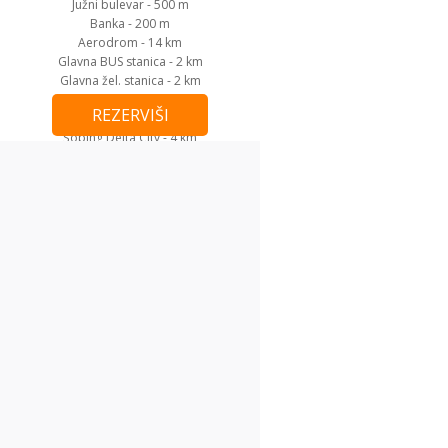
Južni bulevar - 500 m
Banka - 200 m
Aerodrom - 14 km
Glavna BUS stanica - 2 km
Glavna žel. stanica - 2 km
Kalemegdan - 2 km
REZERVIŠI
Šoping Ušće - 2,5 km
Šoping Delta City - 4 km
Sajam - 3 km
Utisci (1)
Drago
Broćilo
Apartman je izuzetno
uredan,moderno uređen,nalazi se na
vrlo atraktivnoj lokaciji( prestižni kafe-
restorani)odlična povezanost sa
gradskim saobraćajem u svim
pravcima.Korespodencija sa osobljem
na profesionalnom nivou.
Apartman je svaku preporuku,lp