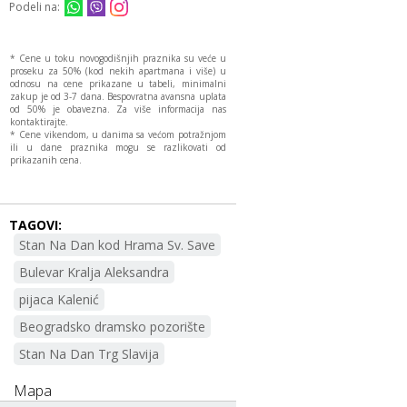
Podeli na:
* Cene u toku novogodišnjih praznika su veće u
proseku za 50% (kod nekih apartmana i više) u
odnosu na cene prikazane u tabeli, minimalni
zakup je od 3-7 dana. Bespovratna avansna uplata
od 50% je obavezna. Za više informacija nas
kontaktirajte.
* Cene vikendom, u danima sa većom potražnjom
ili u dane praznika mogu se razlikovati od
prikazanih cena.
TAGOVI:
Stan Na Dan kod Hrama Sv. Save
Bulevar Kralja Aleksandra
pijaca Kalenić
Beogradsko dramsko pozorište
Stan Na Dan Trg Slavija
Mapa