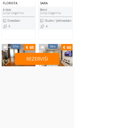
FLORISTA
SARA
A blok
Belvil
Jurija Gagarina
Jurija Gagarina
Dvosoban
Studio / Jednosoban
5
4
87m
€ 65
89m
€ 60
REZERVIŠI
JANA
MALI MIMIS
Belvil
Belvil
Đorđa Stanojevića
Đorđa Stanojevića
Dvosoban
Studio / Jednosoban
5
4
89m
€ 75
91m
€ 60