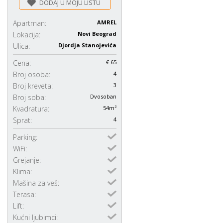
DODAJ U MOJU LISTU
Apartman:
AMREL
Lokacija:
Novi Beograd
Ulica:
Djordja Stanojevića
Cena:
€ 65
Broj osoba:
4
Broj kreveta:
3
Broj soba:
Dvosoban
Kvadratura:
54m²
Sprat:
4
Parking:
WiFi:
Grejanje:
Klima:
Mašina za veš:
Terasa:
Lift:
Kućni ljubimci: