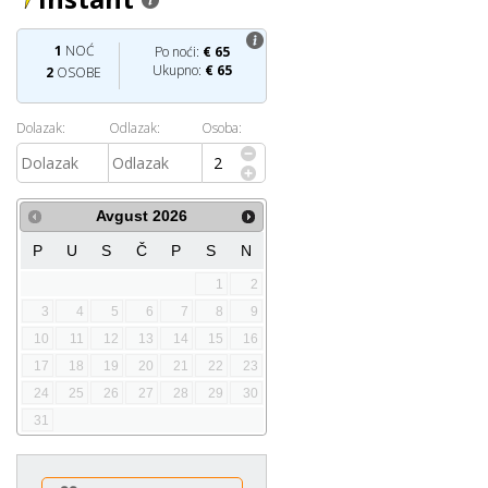
1
NOĆ
Po noći:
€
65
Ukupno:
€
65
2
OSOBE
Dolazak:
Odlazak:
Osoba:
Avgust
2026
P
U
S
Č
P
S
N
1
2
3
4
5
6
7
8
9
10
11
12
13
14
15
16
17
18
19
20
21
22
23
24
25
26
27
28
29
30
31