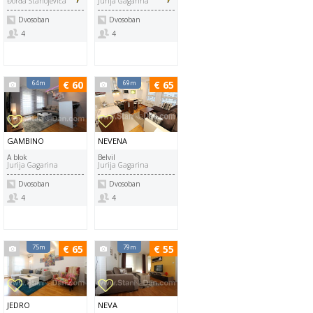
Đorđa Stanojevića
Jurija Gagarina
Dvosoban
Dvosoban
4
4
64m
€ 60
69m
€ 65
GAMBINO
NEVENA
A blok
Belvil
Jurija Gagarina
Jurija Gagarina
Dvosoban
Dvosoban
4
4
75m
€ 65
79m
€ 55
JEDRO
NEVA