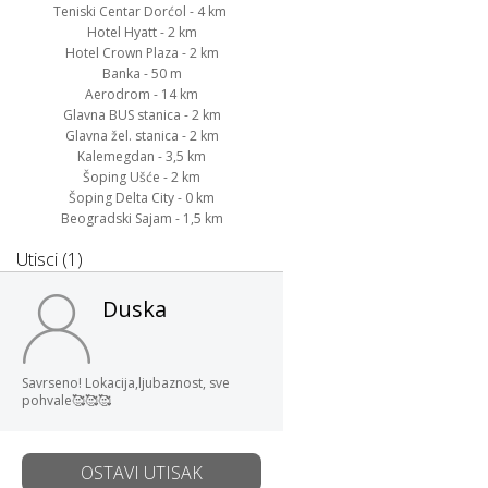
Teniski Centar Dorćol - 4 km
Hotel Hyatt - 2 km
Hotel Crown Plaza - 2 km
Banka - 50 m
Aerodrom - 14 km
Glavna BUS stanica - 2 km
Glavna žel. stanica - 2 km
Kalemegdan - 3,5 km
Šoping Ušće - 2 km
Šoping Delta City - 0 km
Beogradski Sajam - 1,5 km
Utisci (1)
Duska
Savrseno! Lokacija,ljubaznost, sve
pohvale🥰🥰🥰
OSTAVI UTISAK