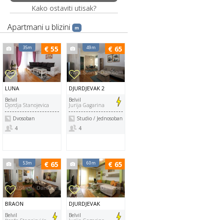
Kako ostaviti utisak?
Apartmani u blizini
m
35m
€ 55
49m
€ 65
LUNA
DJURDJEVAK 2
Belvil
Belvil
Djordja Stanojevica
Jurija Gagarina
Dvosoban
Studio / Jednosoban
4
4
53m
€ 65
60m
€ 65
BRAON
DJURDJEVAK
Belvil
Belvil