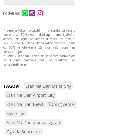
Podeli na:
* Cene u toku novogodišnjih praznika su veće u
proseku za 50% (kod nekih apartmana i više) u
odnosu na cene prikazane u tabeli, minimalni
zakup je od 3-7 dana. Bespovratna avansna uplata
od 50% je obavezna. Za više informacija nas
kontaktirajte.
* Cene vikendom, u danima sa većom potražnjom
ili u dane praznika mogu se razlikovati od
prikazanih cena.
TAGOVI:
Stan Na Dan Delta City
Stan Na Dan Airport City
Stan Na Dan Belvil
Šoping centar
Savski kej
Stan Na Dan u novoj zgradi
Zgrada Suncokret