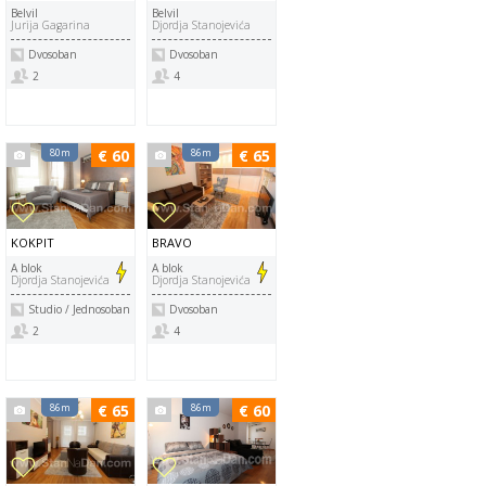
Belvil
Belvil
Jurija Gagarina
Djordja Stanojevića
Dvosoban
Dvosoban
2
4
80m
€ 60
86m
€ 65
KOKPIT
BRAVO
A blok
A blok
Djordja Stanojevića
Djordja Stanojevića
Studio / Jednosoban
Dvosoban
2
4
86m
€ 65
86m
€ 60