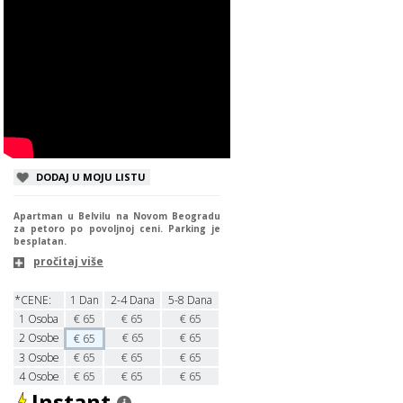
DODAJ U MOJU LISTU
Apartman u Belvilu na Novom Beogradu
za petoro po povoljnoj ceni. Parking je
besplatan.
pročitaj više
*CENE:
1 Dan
2-4 Dana
5-8 Dana
1
Osoba
€
65
€
65
€
65
2
Osobe
€
65
€
65
€
65
3
Osobe
€
65
€
65
€
65
4
Osobe
€
65
€
65
€
65
Instant