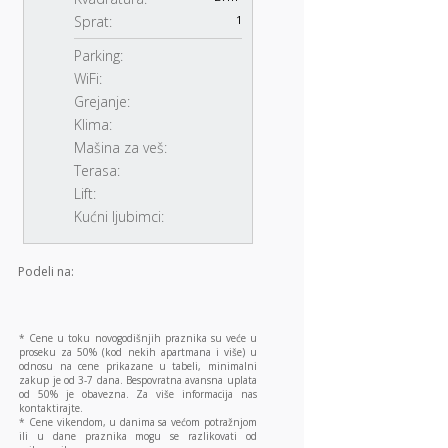
Sprat:
1
Parking:
WiFi:
Grejanje:
Klima:
Mašina za veš:
Terasa:
Lift:
Kućni ljubimci:
Podeli na:
* Cene u toku novogodišnjih praznika su veće u
proseku za 50% (kod nekih apartmana i više) u
odnosu na cene prikazane u tabeli, minimalni
zakup je od 3-7 dana. Bespovratna avansna uplata
od 50% je obavezna. Za više informacija nas
kontaktirajte.
* Cene vikendom, u danima sa većom potražnjom
ili u dane praznika mogu se razlikovati od