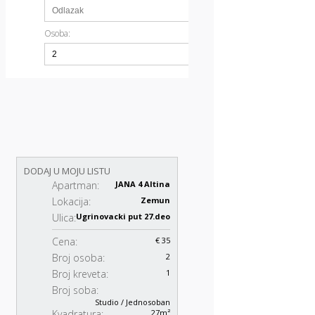
Osoba:
DODAJ U MOJU LISTU
Apartman:
JANA 4 Altina
Lokacija:
Zemun
Ulica:
Ugrinovacki put 27.deo
Cena:
€ 35
Broj osoba:
2
Broj kreveta:
1
Broj soba:
Studio / Jednosoban
Kvadratura:
27m²