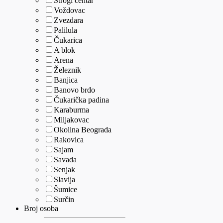
Strogi centar
Voždovac
Zvezdara
Palilula
Čukarica
A blok
Arena
Železnik
Banjica
Banovo brdo
Čukarička padina
Karaburma
Miljakovac
Okolina Beograda
Rakovica
Sajam
Savada
Senjak
Slavija
Šumice
Surčin
Broj osoba