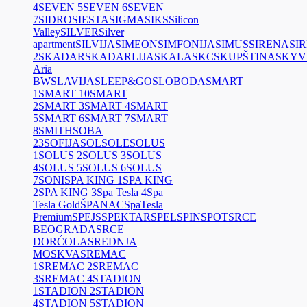
4
SEVEN 5
SEVEN 6
SEVEN
7
SIDRO
SIESTA
SIGMA
SIKS
Silicon
Valley
SILVER
Silver
apartment
SILVIJA
SIMEON
SIMFONIJA
SIMUS
SIRENA
SI
2
SKADAR
SKADARLIJA
SKALA
SKC
SKUPŠTINA
SKYV
Aria
BW
SLAVIJA
SLEEP&GO
SLOBODA
SMART
1
SMART 10
SMART
2
SMART 3
SMART 4
SMART
5
SMART 6
SMART 7
SMART
8
SMITH
SOBA
23
SOFIJA
SOL
SOLE
SOLUS
1
SOLUS 2
SOLUS 3
SOLUS
4
SOLUS 5
SOLUS 6
SOLUS
7
SONI
SPA KING 1
SPA KING
2
SPA KING 3
Spa Tesla 4
Spa
Tesla Gold
ŠPANAC
SpaTesla
Premium
SPEJS
SPEKTAR
SPEL
SPIN
SPOT
SRCE
BEOGRADA
SRCE
DORĆOLA
SREDNJA
MOSKVA
SREMAC
1
SREMAC 2
SREMAC
3
SREMAC 4
STADION
1
STADION 2
STADION
4
STADION 5
STADION