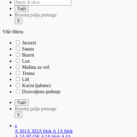
Resetuj polja pretrage
Više filtera
Jacuzzi
Sauna
Bazen
Lux
Mašina za veš
Terasa
Lift
Kućni ljubimci
Dozvoljeno pušenje
Resetuj polja pretrage
a
A 301
A 302
A blok A 1
A blok
A 2
A BLOK A3
A blok A4
A