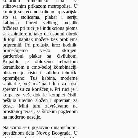
koloritnu umetničku sliku sa
stilizovanim prikazom metropolisa. U
kuhinji susrećemo solidan trpezarijski
sto sa stolicama, plakar i seriju
kabineta. Pored velikog metalik
frižidera pri ruci je i indukciona plotna
sa aspiratorom, tako da usputni obrok
ili topli napitak možete bez problema
pripremiti. Pri prolasku kroz hodnik,
primećujemo vešto skrojeni
garderobni plakar sa čivilukom.
Kupatilo je obloženo rebrastom
keramikom u crno-beloj kombinaciji,
blistavo je čisto i solidno tehnički
opremljeno. Tuš kabina, moderne
sanitarije, veš mašina i fen za kosu
spremni su za korišćenje. Pri ruci je i
korpa za veš, dok je komplet čistih
peškira uredno složen i spreman za
goste. Mini turu završavamo na
prostranoj terasi, sa širokim pogledom
na moderno naselje.
Nalazimo se u poslovno dinamičnom i
prestižnom delu Novog Beograda. U