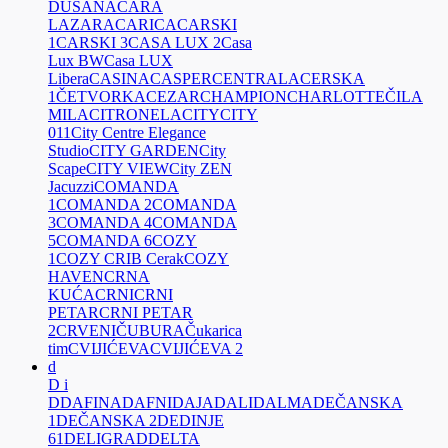
DUŠANA
CARA
LAZARA
CARICA
CARSKI
1
CARSKI 3
CASA LUX 2
Casa
Lux BW
Casa LUX
Libera
CASINA
CASPER
CENTRALA
CERSKA
1
ČETVORKA
CEZAR
CHAMPION
CHARLOTTE
ČILA
MILA
CITRONELA
CITY
CITY
011
City Centre Elegance
Studio
CITY GARDEN
City
Scape
CITY VIEW
City ZEN
Jacuzzi
COMANDA
1
COMANDA 2
COMANDA
3
COMANDA 4
COMANDA
5
COMANDA 6
COZY
1
COZY CRIB Cerak
COZY
HAVEN
CRNA
KUĆA
CRNI
CRNI
PETAR
CRNI PETAR
2
CRVENI
ČUBURA
Čukarica
tim
CVIJIĆEVA
CVIJIĆEVA 2
d
D i
D
DAFINA
DAFNI
DAJA
DALI
DALMA
DEČANSKA
1
DEČANSKA 2
DEDINJE
61
DELIGRAD
DELTA