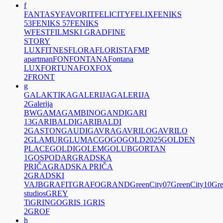
f
FANTASY
FAVORIT
FELICITY
FELIX
FENIKS
53
FENIKS 57
FENIKS
W
FEST
FILMSKI GRAD
FINE
STORY
LUX
FITNES
FLORA
FLORISTA
FMP
apartman
FON
FONTANA
Fontana
LUX
FORTUNA
FOX
FOX
2
FRONT
g
GALAKTIKA
GALERIJA
GALERIJA
2
Galerija
BW
GAMA
GAMBINO
GANDI
GARI
13
GARIBALDI
GARIBALDI
2
GASTON
GAUDI
GAVRA
GAVRILO
GAVRILO
2
GLAMUR
GLUMAC
GOGO
GOLD2025
GOLDEN
PLACE
GOLDI
GOLEM
GOLUB
GORTAN
1
GOSPODAR
GRADSKA
PRIČA
GRADSKA PRIČA
2
GRADSKI
VAJB
GRAFIT
GRAFO
GRAND
GreenCity07
GreenCity10
Gre
studios
GREY
Ti
GRINGO
GRIS 1
GRIS
2
GROF
h