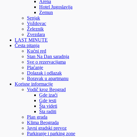
Arena
Hotel Jugoslavija
Zemun
Senjak
Voždovac
Železnik
Zvezdara
LAST MINUTE
Česta pitanja
Kućni red
Stan Na Dan saradnja
Sve o rezervacijama
Plaćanje
Dolazak i odlazak
Boravak u apartmanu
Korisne informacije
Vodič kroz Beograd
Gde izaći
Gde jesti
Šta videti
Šta raditi
Plan grada
Klima Beograda
Javni gradski prevoz
Parkiranje i parking zone