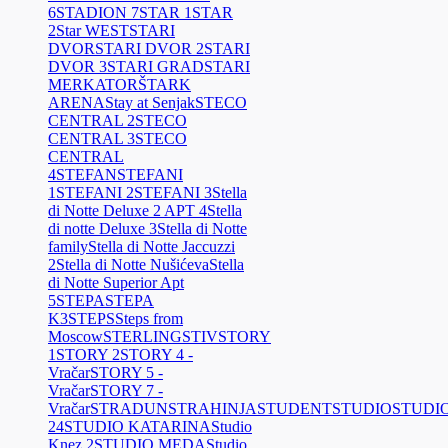
6
STADION 7
STAR 1
STAR
2
Star WEST
STARI
DVOR
STARI DVOR 2
STARI
DVOR 3
STARI GRAD
STARI
MERKATOR
ŠTARK
ARENA
Stay at Senjak
STECO
CENTRAL 2
STECO
CENTRAL 3
STECO
CENTRAL
4
STEFAN
STEFANI
1
STEFANI 2
STEFANI 3
Stella
di Notte Deluxe 2 APT 4
Stella
di notte Deluxe 3
Stella di Notte
family
Stella di Notte Jaccuzzi
2
Stella di Notte Nušićeva
Stella
di Notte Superior Apt
5
STEPA
STEPA
K3
STEPS
Steps from
Moscow
STERLING
STIV
STORY
1
STORY 2
STORY 4 -
Vračar
STORY 5 -
Vračar
STORY 7 -
Vračar
STRADUN
STRAHINJA
STUDENT
STUDIO
STUDI
24
STUDIO KATARINA
Studio
Knez 2
STUDIO MEDA
Studio