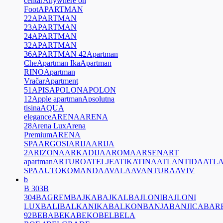
centar
Anywhere on
Foot
APARTMAN
22
APARTMAN
23
APARTMAN
24
APARTMAN
32
APARTMAN
36
APARTMAN 42
Apartman
Che
Apartman Ika
Apartman
RINO
Apartman
Vračar
Apartment
51
APIS
APOLON
APOLON
12
Apple apartman
Apsolutna
tisina
AQUA
elegance
ARENA
ARENA
28
Arena Lux
Arena
Premium
ARENA
SPA
ARGOSI
ARIJA
ARIJA
2
ARIZONA
ARKADIJA
AROMA
ARSEN
ART
apartman
ARTURO
ATELJE
ATIK
ATINA
ATLANTIDA
ATL
SPA
AUTOKOMANDA
AVALA
AVANTURA
AVIV
b
B 303
B
304
BAGREM
BAJKA
BAJKAL
BAJLONI
BAJLONI
LUX
BALI
BALKANIKA
BALKON
BANJA
BANJICA
BAR
92
BEBA
BEKA
BEKO
BEL
BELA