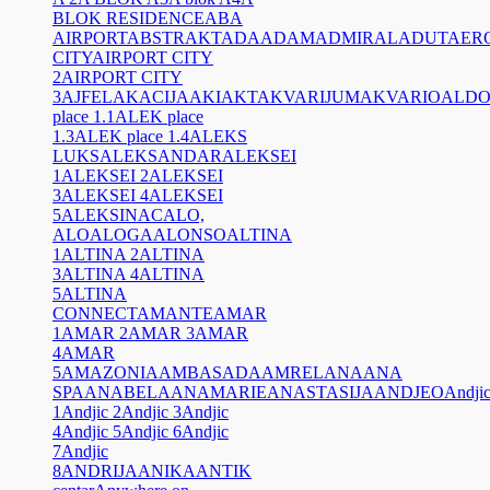
BLOK RESIDENCE
ABA
AIRPORT
ABSTRAKT
ADA
ADAM
ADMIRAL
ADUT
AER
CITY
AIRPORT CITY
2
AIRPORT CITY
3
AJFEL
AKACIJA
AKI
AKT
AKVARIJUM
AKVARIO
ALD
place 1.1
ALEK place
1.3
ALEK place 1.4
ALEKS
LUKS
ALEKSANDAR
ALEKSEI
1
ALEKSEI 2
ALEKSEI
3
ALEKSEI 4
ALEKSEI
5
ALEKSINAC
ALO,
ALO
ALOGA
ALONSO
ALTINA
1
ALTINA 2
ALTINA
3
ALTINA 4
ALTINA
5
ALTINA
CONNECT
AMANTE
AMAR
1
AMAR 2
AMAR 3
AMAR
4
AMAR
5
AMAZONIA
AMBASADA
AMREL
ANA
ANA
SPA
ANABELA
ANAMARIE
ANASTASIJA
ANDJEO
Andji
1
Andjic 2
Andjic 3
Andjic
4
Andjic 5
Andjic 6
Andjic
7
Andjic
8
ANDRIJA
ANIKA
ANTIK