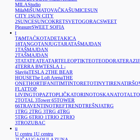
MILA
Studio
MilaMi
ŠUMATOVAČKA
ŠUMICE
SUN
CITY 1
SUN CITY
2
SUNCE
SUNCOKRET
SVETOGORAC
SWEET
Pleasure
SWEET SOFIA
t
T&M
TAĆKO
TADE
TAKICA
18
TANGO
TANJUG
TARA
TAŠMAJDAN
1
TAŠMAJDAN
2
TAŠMAJDAN
3
TATA
TEA
TEATAR
TELEOPTIK
TEO
TEODORA
TERAZIJ
4
TERRA BW
TESLA 1 -
Slavija
TESLA 2
THE BEAR
HOUSE
The Loft Arena
THE
ONE
THOR
TIFANI
TIM
TINTORETO
TINY
TIRENA
TIRŠO
FLAT
TOP
LIVING
TOPAZ
TOPLIČKA
TORINO
TOSKANA
TOTAL
TO
2
TOTAL 3
Tower 65
TOWER
66
TRAVENTINO
TREF
TREND
TREŠNJA
TRG
1
TRG 2
TRG 3
TRG 4
TRG
5
TRG 6
TRIO 1
TRIO 2
TRIO
3
TROZUBAC
u
U centru 1
U centru
2
UČA
UGAO
ULAZ
UNA