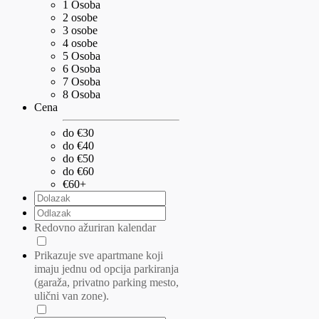
1 Osoba
2 osobe
3 osobe
4 osobe
5 Osoba
6 Osoba
7 Osoba
8 Osoba
Cena
do €30
do €40
do €50
do €60
€60+
Redovno ažuriran kalendar
Prikazuje sve apartmane koji
imaju jednu od opcija parkiranja
(garaža, privatno parking mesto,
ulični van zone).