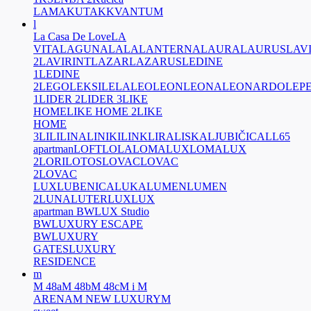
LAMA
KUTAK
KVANTUM
l
La Casa De Love
LA
VITA
LAGUNA
LALA
LANTERNA
LAURA
LAURUS
LAV
2
LAVIRINT
LAZAR
LAZARUS
LEDINE
1
LEDINE
2
LEGO
LEKSI
LELA
LEO
LEON
LEONA
LEONARDO
LEP
1
LIDER 2
LIDER 3
LIKE
HOME
LIKE HOME 2
LIKE
HOME
3
LILI
LINA
LINIKI
LINK
LIRA
LISKA
LJUBIČICA
LL65
apartman
LOFT
LOLA
LOMALUX
LOMALUX
2
LORI
LOTOS
LOVAC
LOVAC
2
LOVAC
LUX
LUBENICA
LUKA
LUMEN
LUMEN
2
LUNA
LUTER
LUX
LUX
apartman BW
LUX Studio
BW
LUXURY ESCAPE
BW
LUXURY
GATES
LUXURY
RESIDENCE
m
M 48a
M 48b
M 48c
M i M
ARENA
M NEW LUXURY
M