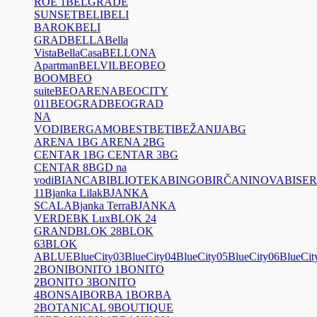
ROE 1
BELGRADE
SUNSET
BELI
BELI
BAROK
BELI
GRAD
BELLA
Bella
Vista
BellaCasa
BELLONA
Apartman
BELVIL
BEO
BEO
BOOM
BEO
suite
BEOARENA
BEOCITY
011
BEOGRAD
BEOGRAD
NA
VODI
BERGAMO
BEST
BETI
BEŽANIJA
BG
ARENA 1
BG ARENA 2
BG
CENTAR 1
BG CENTAR 3
BG
CENTAR 8
BGD na
vodi
BIANCA
BIBLIOTEKA
BINGO
BIRČANINOVA
BISER
11
Bjanka Lilak
BJANKA
SCALA
Bjanka Terra
BJANKA
VERDE
BK Lux
BLOK 24
GRAND
BLOK 28
BLOK
63
BLOK
A
BLUE
BlueCity03
BlueCity04
BlueCity05
BlueCity06
BlueCit
2
BONI
BONITO 1
BONITO
2
BONITO 3
BONITO
4
BONSAI
BORBA 1
BORBA
2
BOTANICAL 9
BOUTIQUE