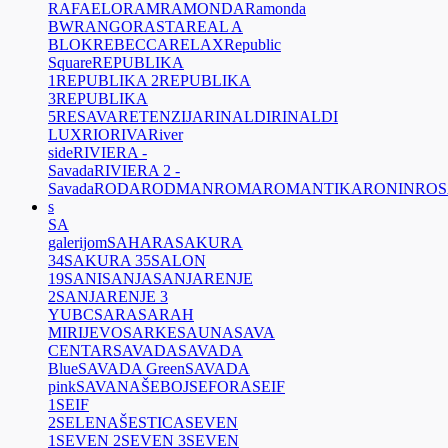
RAFAELO
RAM
RAMONDA
Ramonda
BW
RANGO
RASTA
REAL A
BLOK
REBECCA
RELAX
Republic
Square
REPUBLIKA
1
REPUBLIKA 2
REPUBLIKA
3
REPUBLIKA
5
RESAVA
RETENZIJA
RINALDI
RINALDI
LUX
RIO
RIVA
River
side
RIVIERA -
Savada
RIVIERA 2 -
Savada
RODA
RODMAN
ROMA
ROMANTIKA
RONIN
ROS
s
SA
galerijom
SAHARA
SAKURA
34
SAKURA 35
SALON
19
SANI
SANJA
SANJARENJE
2
SANJARENJE 3
YUBC
SARA
SARAH
MIRIJEVO
SARKE
SAUNA
SAVA
CENTAR
SAVADA
SAVADA
Blue
SAVADA Green
SAVADA
pink
SAVANA
ŠEBOJ
SEFORA
SEIF
1
SEIF
2
SELENA
ŠESTICA
SEVEN
1
SEVEN 2
SEVEN 3
SEVEN