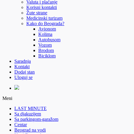
Valuta i plaćanje
Korisni kontakti
Žute strane
Medicinski turizam
Kako do Beograda?
Avionom
Kolima
Autobusom
Vozom
Brodom
Biciklom
Saradnja
Kontakt
Dodaj stan
Uloguj se
Meni
LAST MINUTE
Sa djakuzijem
Sa parkingom-garažom
Centar
Beograd na vodi