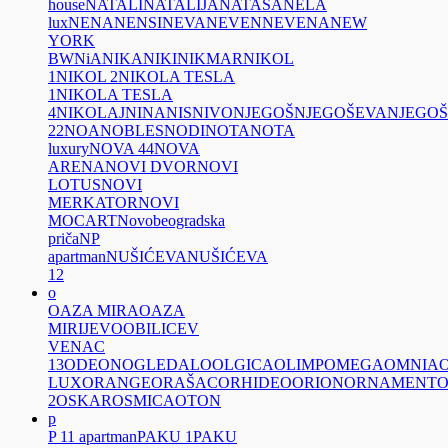
house
NATALI
NATALIJA
NATAŠA
NELA
lux
NENA
NENSI
NEVA
NEVEN
NEVENA
NEW
YORK
BW
NiA
NIKA
NIKI
NIKMAR
NIKOL
1
NIKOL 2
NIKOLA TESLA
1
NIKOLA TESLA
4
NIKOLAJ
NINA
NIS
NIVO
NJEGOŠ
NJEGOŠEVA
NJEGO
22
NOA
NOBLES
NODI
NOTA
NOTA
luxury
NOVA 44
NOVA
ARENA
NOVI DVOR
NOVI
LOTUS
NOVI
MERKATOR
NOVI
MOCART
Novobeogradska
priča
NP
apartman
NUŠIĆEVA
NUŠIĆEVA
12
o
OAZA MIRA
OAZA
MIRIJEVO
OBILICEV
VENAC
13
ODEON
OGLEDALO
OLGICA
OLIMP
OMEGA
OMNIA
LUX
ORANGE
ORAŠAC
ORHIDEO
ORION
ORNAMENT
O
2
OSKAR
OSMICA
OTON
p
P 11 apartman
PAKU 1
PAKU