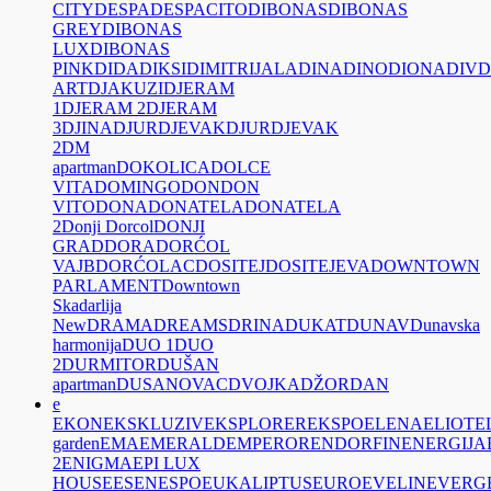
CITY
DESPA
DESPACITO
DIBONAS
DIBONAS
GREY
DIBONAS
LUX
DIBONAS
PINK
DIDA
DIKSI
DIMITRIJALA
DINA
DINO
DIONA
DIV
D
ART
DJAKUZI
DJERAM
1
DJERAM 2
DJERAM
3
DJINA
DJURDJEVAK
DJURDJEVAK
2
DM
apartman
DOKOLICA
DOLCE
VITA
DOMINGO
DON
DON
VITO
DONA
DONATELA
DONATELA
2
Donji Dorcol
DONJI
GRAD
DORA
DORĆOL
VAJB
DORĆOLAC
DOSITEJ
DOSITEJEVA
DOWNTOWN
PARLAMENT
Downtown
Skadarlija
New
DRAMA
DREAMS
DRINA
DUKAT
DUNAV
Dunavska
harmonija
DUO 1
DUO
2
DURMITOR
DUŠAN
apartman
DUSANOVAC
DVOJKA
DŽORDAN
e
EKON
EKSKLUZIV
EKSPLORER
EKSPO
ELENA
ELIOT
E
garden
EMA
EMERALD
EMPEROR
ENDORFIN
ENERGIJA
2
ENIGMA
EPI LUX
HOUSE
ESEN
ESPO
EUKALIPTUS
EURO
EVELIN
EVERG