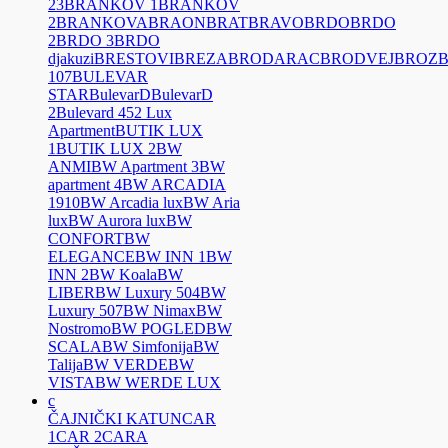
23
BRANKOV 1
BRANKOV
2
BRANKOVA
BRAON
BRAT
BRAVO
BRDO
BRDO
2
BRDO 3
BRDO
djakuzi
BRESTOVI
BREZA
BRODARAC
BRODVEJ
BROZ
107
BULEVAR
STAR
BulevarD
BulevarD
2
Bulevard 452 Lux
Apartment
BUTIK LUX
1
BUTIK LUX 2
BW
ANMI
BW Apartment 3
BW
apartment 4
BW ARCADIA
1910
BW Arcadia lux
BW Aria
lux
BW Aurora lux
BW
CONFORT
BW
ELEGANCE
BW INN 1
BW
INN 2
BW Koala
BW
LIBER
BW Luxury 504
BW
Luxury 507
BW Nimax
BW
Nostromo
BW POGLED
BW
SCALA
BW Simfonija
BW
Talija
BW VERDE
BW
VISTA
BW WERDE LUX
c
ČAJNIČKI KATUN
CAR
1
CAR 2
CARA