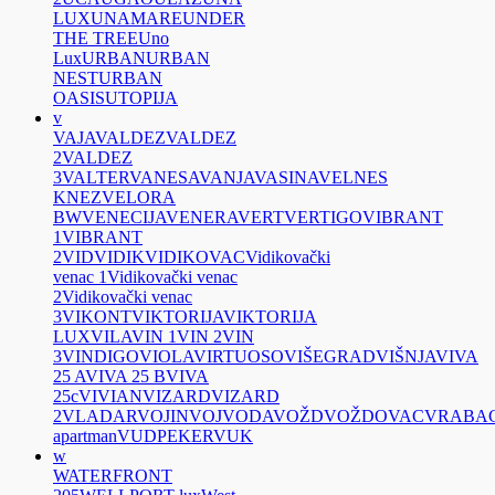
LUX
UNAMARE
UNDER
THE TREE
Uno
Lux
URBAN
URBAN
NEST
URBAN
OASIS
UTOPIJA
v
VAJA
VALDEZ
VALDEZ
2
VALDEZ
3
VALTER
VANESA
VANJA
VASINA
VELNES
KNEZ
VELORA
BW
VENECIJA
VENERA
VERT
VERTIGO
VIBRANT
1
VIBRANT
2
VID
VIDIK
VIDIKOVAC
Vidikovački
venac 1
Vidikovački venac
2
Vidikovački venac
3
VIKONT
VIKTORIJA
VIKTORIJA
LUX
VILA
VIN 1
VIN 2
VIN
3
VINDIGO
VIOLA
VIRTUOSO
VIŠEGRAD
VIŠNJA
VIVA
25 A
VIVA 25 B
VIVA
25c
VIVIAN
VIZARD
VIZARD
2
VLADAR
VOJIN
VOJVODA
VOŽD
VOŽDOVAC
VRABA
apartman
VUDPEKER
VUK
w
WATERFRONT