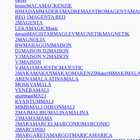
sweet
house
MACA
MACKENZIE
89
MADAM
MADERA
MADRE
MAESTRO
MAGENTA
MA
BEO 1
MAGENTA BEO
2
MAGENTA
LEKA
MAGIC
Magic
dream
MAGISTAR
MAGLEV
MAGNETIK
MAGNETIK
2
MAGNOLIA
BW
MAHAGONI
MAISON
D1
MAISON D2
MAISON
V1
MAISON V2
MAISON
V3
MAISON
V4
MAJA
MAJESTIC
MAJESTIC
2
MAKA
MAKAN
MAKAO
MAKENZI
MakerM
MAKI
MAL
ARENA
MALA ATINA
MALA
MOSKVA
MALA
VENERA
MALI
apartman
MALI
KVANTUM
MALI
MIMIS
MALI ODEON
MALI
ZMAJ
MALIBU
MALINA
MALINA
23
MAMA
MAMA
2
MARA
MARCEL
MARCONIO
MARCONIO
2
MARCONIO
3
MARGARETA
MARGOT
MARICA
MARICA