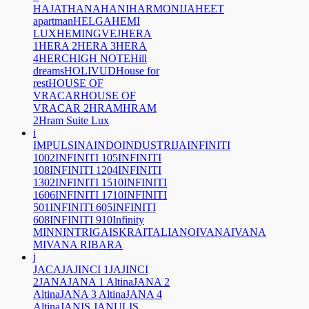
HAJAT
HANA
HANI
HARMONIJA
HEET
apartman
HELGA
HEMI
LUX
HEMINGVEJ
HERA
1
HERA 2
HERA 3
HERA
4
HERC
HIGH NOTE
Hill
dreams
HOLIVUD
House for
rest
HOUSE OF
VRACAR
HOUSE OF
VRACAR 2
HRAM
HRAM
2
Hram Suite Lux
i
IMPULS
INA
INDO
INDUSTRIJA
INFINITI
1002
INFINITI 105
INFINITI
108
INFINITI 1204
INFINITI
1302
INFINITI 1510
INFINITI
1606
INFINITI 1710
INFINITI
501
INFINITI 605
INFINITI
608
INFINITI 910
Infinity
M
INN
INTRIGA
ISKRA
ITALIANO
IVANA
IVANA
M
IVANA RIBARA
j
JACA
JAJINCI 1
JAJINCI
2
JANA
JANA 1 Altina
JANA 2
Altina
JANA 3 Altina
JANA 4
Altina
JANIS JANULIS