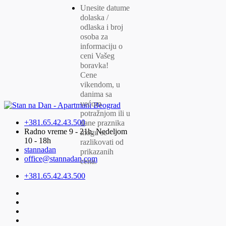
Unesite datume
dolaska /
odlaska i broj
osoba za
informaciju o
ceni Vašeg
boravka!
Cene
vikendom, u
danima sa
većom
potražnjom ili u
+381.65.42.43.500
dane praznika
Radno vreme 9 - 21h, Nedeljom
mogu se
10 - 18h
razlikovati od
stannadan
prikazanih
office@stannadan.com
cena.
+381.65.42.43.500