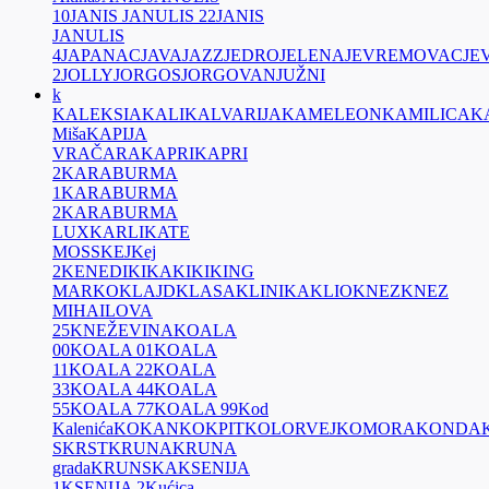
10
JANIS JANULIS 22
JANIS
JANULIS
4
JAPANAC
JAVA
JAZZ
JEDRO
JELENA
JEVREMOVAC
JE
2
JOLLY
JORGOS
JORGOVAN
JUŽNI
k
KALEKSIA
KALI
KALVARIJA
KAMELEON
KAMILICA
K
Miša
KAPIJA
VRAČARA
KAPRI
KAPRI
2
KARABURMA
1
KARABURMA
2
KARABURMA
LUX
KARLI
KATE
MOSS
KEJ
Kej
2
KENEDI
KIKA
KIKI
KING
MARKO
KLAJD
KLASA
KLINIKA
KLIO
KNEZ
KNEZ
MIHAILOVA
25
KNEŽEVINA
KOALA
00
KOALA 01
KOALA
11
KOALA 22
KOALA
33
KOALA 44
KOALA
55
KOALA 77
KOALA 99
Kod
Kalenića
KOKAN
KOKPIT
KOLORVEJ
KOMORA
KONDA
S
KRST
KRUNA
KRUNA
grada
KRUNSKA
KSENIJA
1
KSENIJA 2
Kućica