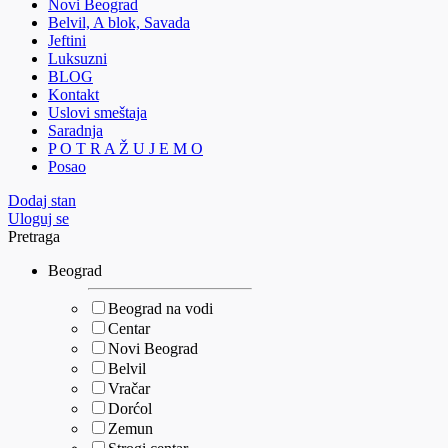
Novi Beograd
Belvil, A blok, Savada
Jeftini
Luksuzni
BLOG
Kontakt
Uslovi smeštaja
Saradnja
P O T R A Ž U J E M O
Posao
Dodaj stan
Uloguj se
Pretraga
Beograd
Beograd na vodi
Centar
Novi Beograd
Belvil
Vračar
Dorćol
Zemun