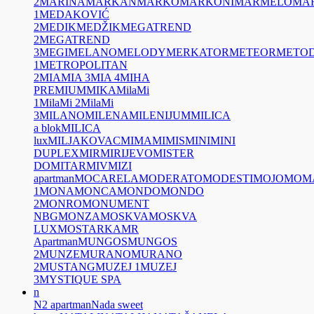
2
MARINA
MARKAN
MARKO
MARKONI
MARMELO
MA
1
MEDAKOVIĆ
2
MEDIK
MEDŽIK
MEGATREND
2
MEGATREND
3
MEGI
MELANO
MELODY
MERKATOR
METEOR
METOD
1
METROPOLITAN
2
MIA
MIA 3
MIA 4
MIHA
PREMIUM
MIKA
MilaMi
1
MilaMi 2
MilaMi
3
MILANO
MILENA
MILENIJUM
MILICA
a blok
MILICA
lux
MILJAKOVAC
MIMA
MIMIS
MINI
MINI
DUPLEX
MIR
MIRIJEVO
MISTER
DO
MITAR
MIV
MIZI
apartman
MOCARELA
MODERATO
MODESTI
MOJO
MOM
1
MONA
MONCA
MONDO
MONDO
2
MONRO
MONUMENT
NBG
MONZA
MOSKVA
MOSKVA
LUX
MOSTARKA
MR
Apartman
MUNGOS
MUNGOS
2
MUNZE
MURANO
MURANO
2
MUSTANG
MUZEJ 1
MUZEJ
3
MYSTIQUE SPA
n
N2 apartman
Nada sweet