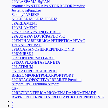
2
PALAS
PAMA Bg
PAN
apartman
PANTERA
PANTOKRATOR
Paradise
Jevremova
Paradise
Serinity
PARISKE
NOĆI
PARIZ
PARIZ 2
PARIZ
3
PARLAMENT
1
PARLAMENT
2
PARTIZAN
PAUNOV BREG
2
PAUZA
PAVLOVIĆ
PAVLOVIC
2
PENTHAUS
PERLICA
PETI
PETICA
PEVAC
1
PEVAC 2
PEVAC
3
PIACA
PIANO
PIERRE
PINKI
PIONIR
6
PIONIRSKI
GRAD
PIONIRSKI GRAD
2
PISAC
PLANETA
PLANETA
2
PLATINUM
lux
PLATO
PLEASURE
POD
BREZOM
POKET
POLAR
PORT
PORT
3
PORTAGO
POZITIVA
PREMIJER
Premium
Airport City 1
Premium Airport
City
2
PREZIDENT
PRIČA
PROMENADA
PROMENADE
BW
PROPELER
PROTA
PROTEA
PUKET
PUPIN
PUTNIK
q
r