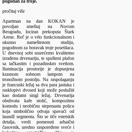
pogodan za troje.
pročitaj više
Apartman na dan KOKAN je
povoljan smeštaj na Novom
Beogradu, lociran prekoputa Štark
Arene. Reč je o vrlo funkcionalnom i
ukusno nameštenom studiju,
pogodnom za boravak troje posetilaca.
U dnevnoj sobi susrećemo kvalitetno
izrađenu drvenariju, te spušteni plafon
sa tačkastim i pozadinskm svetlom.
Iluminacija prostorije je dopunjena
krasnom sobnom lampom na
tronožnom postolju. Na raspolaganju
je francuski ležaj sa dva para jastuka i
rasklopivi dvosed koji može poslužiti
kao dodatni singl ležaj. Drvenarija
obuhvata kafe stolić, kompozitnu
komodu i neobičnu stepenastu policu
koja simbolično odvaja spavaći od
laundž segmenta. Što se tiče estetskih
detalja, vredi pomenuti arhaični
časovnik, uredno raspoređene sveće i