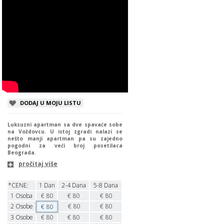
DODAJ U MOJU LISTU
Luksuzni apartman sa dve spavaće sobe
na Voždovcu. U istoj zgradi nalazi se
nešto manji apartman pa su zajedno
pogodni za veći broj posetilaca
Beograda.
pročitaj više
*CENE:
1 Dan
2-4 Dana
5-8 Dana
1
Osoba
€
80
€
80
€
80
2
Osobe
€
80
€
80
€
80
3
Osobe
€
80
€
80
€
80