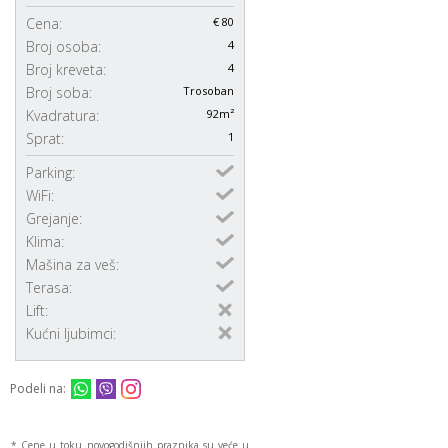
Cena:
€ 80
Broj osoba:
4
Broj kreveta:
4
Broj soba:
Trosoban
Kvadratura:
92m²
Sprat:
1
Parking:
WiFi:
Grejanje:
Klima:
Mašina za veš:
Terasa:
Lift:
Kućni ljubimci:
Podeli na:
* Cene u toku novogodišnjih praznika su veće u