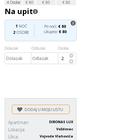
4
Osobe
€
80
€
80
€
80
Na upit
1
NOĆ
Po noći:
€
80
Ukupno:
€
80
2
OSOBE
Dolazak:
Odlazak:
Osoba:
DODAJ U MOJU LISTU
Apartman:
DIBONAS LUX
Lokacija:
Voždovac
Ulica:
Vojvode Vlahovića