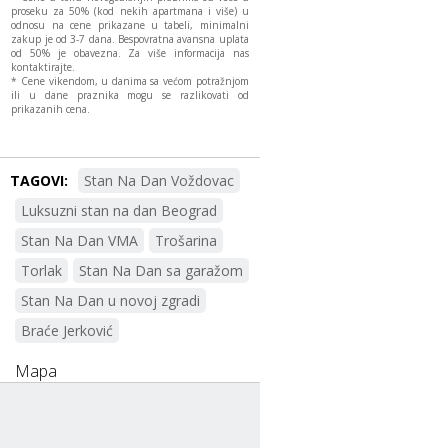
proseku za 50% (kod nekih apartmana i više) u
odnosu na cene prikazane u tabeli, minimalni
zakup je od 3-7 dana. Bespovratna avansna uplata
od 50% je obavezna. Za više informacija nas
kontaktirajte.
* Cene vikendom, u danima sa većom potražnjom
ili u dane praznika mogu se razlikovati od
prikazanih cena.
TAGOVI:
Stan Na Dan Voždovac
Luksuzni stan na dan Beograd
Stan Na Dan VMA
Trošarina
Torlak
Stan Na Dan sa garažom
Stan Na Dan u novoj zgradi
Braće Jerković
Mapa