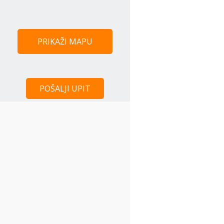
PRIKAŽI MAPU
POŠALJI UPIT
Centar Beograda - 4 km
Trg Republike - 7 km
Stadion Crvene zvezde- 5 km
Beogradska Arena - 10 km
Sava Centar - 9 km
Stadion Partizan - 5 km
Slavija - 6 km
VMA - 3 km
Aerodrom - 17 km
Glavna BUS stanica - 6 km