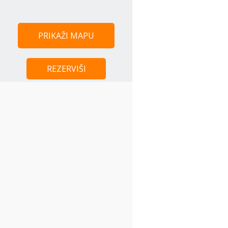
PRIKAŽI MAPU
REZERVIŠI
Centar Beograda - 0 m
Trg Republike -1,5 km
Strahinjica Bana- 2 km
Beogradska Arena - 3 km
Sava Centar - 2,5 km
Knez Mihailova -1,5 km
Hotel Hyatt - 2 km
Klinički centar - 200 m
Banka - 100 m
Aerodrom - 14 km
Glavna BUS stanica - 1,5 km