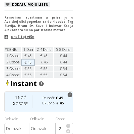
DODAJ U MOJU LISTU
Renoviran apartman u prizemlju u
Avalskoj ulici pogodan za do 4 osobe. Trg
Slavija, Hram Sv. Save i bulevar Kralja
Aleksandra su na par stotina metara.
pročitaj više
*CENE:
1 Dan
2-4 Dana
5-8 Dana
1
Osoba
€
45
€
45
€
44
2
Osobe
€
45
€
44
€
45
3
Osobe
€
55
€
55
€
54
4
Osobe
€
55
€
55
€
54
Instant
1
NOĆ
Po noći:
€
45
Ukupno:
€
45
2
OSOBE
Dolazak:
Odlazak:
Osoba: