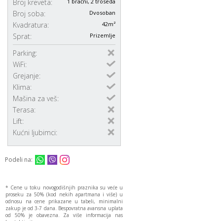
Broj kreveta:
1 bračni, 2 troseda
Broj soba:
Dvosoban
Kvadratura:
42m²
Sprat:
Prizemlje
Parking:
WiFi:
Grejanje:
Klima:
Mašina za veš:
Terasa:
Lift:
Kućni ljubimci:
Podeli na:
* Cene u toku novogodišnjih praznika su veće u
proseku za 50% (kod nekih apartmana i više) u
odnosu na cene prikazane u tabeli, minimalni
zakup je od 3-7 dana. Bespovratna avansna uplata
od 50% je obavezna. Za više informacija nas